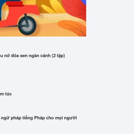
 nở đóa sen ngàn cánh (2 tập)
ấm túc
 ngữ pháp tiếng Pháp cho mọi người