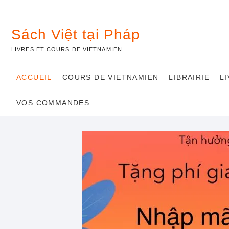
Skip
to
content
Sách Việt tại Pháp
LIVRES ET COURS DE VIETNAMIEN
ACCUEIL
COURS DE VIETNAMIEN
LIBRAIRIE
L
VOS COMMANDES