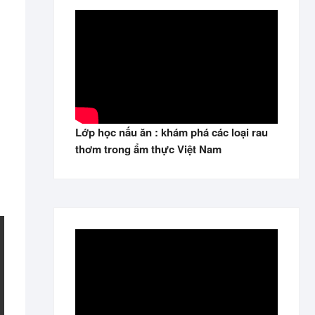
Lớp học nấu ăn : khám phá các loại rau
thơm trong ẩm thực Việt Nam