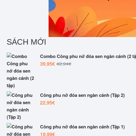
SÁCH MỚI
Combo Công phu nở đóa sen ngàn cánh (2 tậ
L
L
39,95
€
42,94
€
e
e
p
p
r
r
i
i
Công phu nở đóa sen ngàn cánh (Tập 2)
x
x
22,95
€
i
a
n
c
i
t
Công phu nở đóa sen ngàn cánh (Tập 1)
t
u
19,99
€
i
e