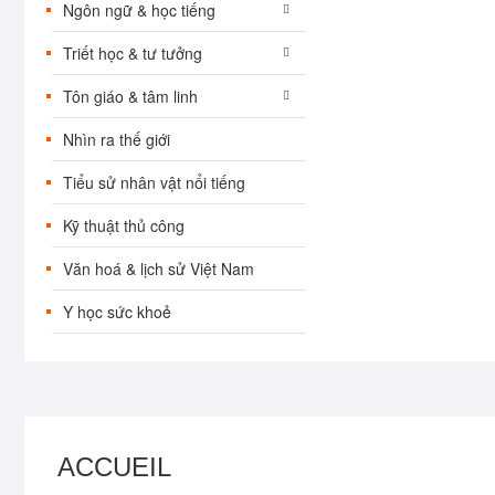
Ngôn ngữ & học tiếng
Triết học & tư tưởng
Tôn giáo & tâm linh
Nhìn ra thế giới
Tiểu sử nhân vật nổi tiếng
Kỹ thuật thủ công
Văn hoá & lịch sử Việt Nam
Y học sức khoẻ
ACCUEIL