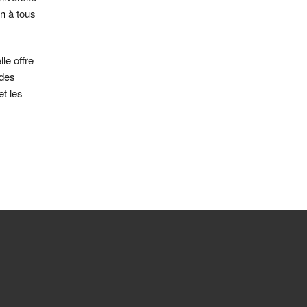
en
à tous
lle offre
 des
et les