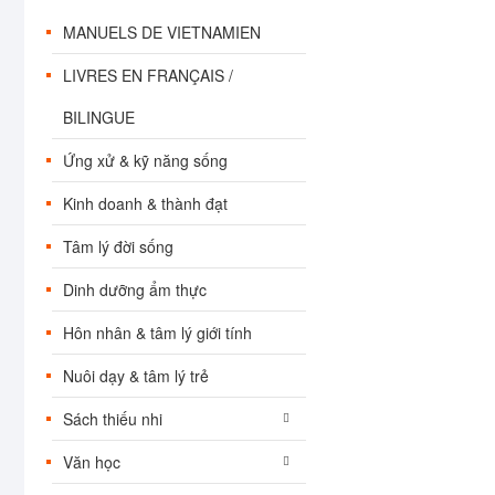
Menu
MANUELS DE VIETNAMIEN
LIVRES EN FRANÇAIS /
BILINGUE
Ứng xử & kỹ năng sống
Kinh doanh & thành đạt
Tâm lý đời sống
Dinh dưỡng ẩm thực
Hôn nhân & tâm lý giới tính
Nuôi dạy & tâm lý trẻ
Sách thiếu nhi
Văn học