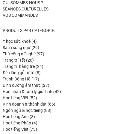
QUI SOMMES-NOUS ?
SÉANCES CULTURELLES
VOS COMMANDES
PRODUITS PAR CATEGORIE:
4
Y học sức khoẻ
4
produits
29
Sách song ngữ
29
produits
97
Thủ công mĩ nghệ
97
26
produits
Trang trí Tết
26
produits
24
Trang trí bằng tre
24
8
produits
Đèn lồng gỗ tự tô
8
17
produits
Tranh Đông Hồ
17
produits
27
Dinh dưỡng ẩm thực
27
produits
42
Hôn nhân & tâm lý giới tính
42
52
produits
Học tiếng Việt
52
produits
66
Kinh doanh & thành đạt
66
88
produits
Ngôn ngữ & học tiếng
88
8
produits
Học tiếng Anh
8
produits
4
Học tiếng Pháp
4
73
produits
Học tiếng Việt
73