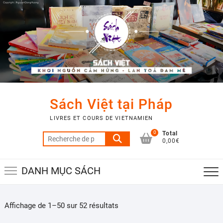
Skip
to
content
Sách Việt tại Pháp
LIVRES ET COURS DE VIETNAMIEN
0
Total
Recherche
0,00€
pour :
DANH MỤC SÁCH
Affichage de 1–50 sur 52 résultats