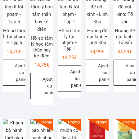
Hồ sơ tâm
Hồ sơ tâm
Hoàng đế
Hoàng đế
lí tội phạm
lý tội
nội kinh –
nội kinh:
Hồ sơ tâm
– Tập 5
phạm –
Linh Khu
Tố vấn
lý học tâm
Tập 1
thần hay
14,75
€
34,99
€
34,99
€
kẻ điên
14,75
€
14,75
€
Ajouter
Ajouter
Ajoute
Ajouter
au
au
au
au
Ajouter
panier
panier
panier
panier
au
panier
Promo !
Promo !
Promo !
Promo !