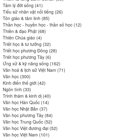
41
produits
Tâm lý đời sống
41
produits
26
Tiểu sử nhân vật nổi tiếng
26
85
produits
Tôn giáo & tâm linh
85
produits
12
Thần học - huyền học - thần số học
12
68
produits
Thiền & đạo Phật
68
4
produits
Thiên Chúa giáo
4
produits
32
Triết học & tư tưởng
32
produits
28
Triết học phương Đông
28
6
produits
Triết học phương Tây
6
produits
162
Ứng xử & kỹ năng sống
162
produits
71
Văn hoá & lịch sử Việt Nam
71
300
produits
Văn học
300
produits
42
Kinh điển thế giới
42
33
produits
Ngôn tình
33
produits
40
Trinh thám & kinh dị
40
14
produits
Văn học Hàn Quốc
14
37
produits
Văn học Nhật Bản
37
produits
84
Văn học phương Tây
84
52
produits
Văn học Trung Quốc
52
produits
52
Văn học Việt đương đại
52
101
produits
Văn học Việt Nam
101