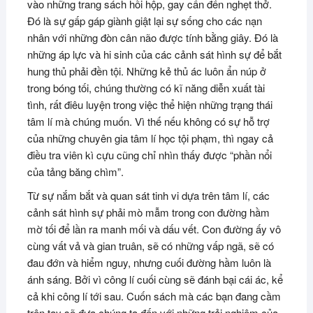
vào những trang sách hồi hộp, gay cấn đến nghẹt thở.
Đó là sự gấp gáp giành giật lại sự sống cho các nạn
nhân với những đòn cân não được tính bằng giây. Đó là
những áp lực và hi sinh của các cảnh sát hình sự để bắt
hung thủ phải đền tội. Những kẻ thủ ác luôn ẩn núp ở
trong bóng tối, chúng thường có kĩ năng diễn xuất tài
tình, rất điêu luyện trong việc thể hiện những trạng thái
tâm lí mà chúng muốn. Vì thế nếu không có sự hỗ trợ
của những chuyên gia tâm lí học tội phạm, thì ngay cả
điều tra viên kì cựu cũng chỉ nhìn thấy được “phần nổi
của tảng băng chìm”.
Từ sự nắm bắt và quan sát tinh vi dựa trên tâm lí, các
cảnh sát hình sự phải mò mẫm trong con đường hầm
mờ tối để lần ra manh mối và dấu vết. Con đường ấy vô
cùng vất vả và gian truân, sẽ có những vấp ngã, sẽ có
đau đớn và hiểm nguy, nhưng cuối đường hầm luôn là
ánh sáng. Bởi vì công lí cuối cùng sẽ đánh bại cái ác, kể
cả khi công lí tới sau. Cuốn sách mà các bạn đang cầm
trên tay sẽ đưa chúng ta đến với những trải nghiệm của