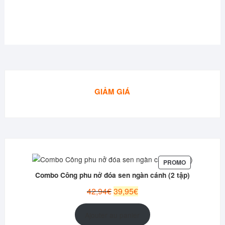
GIẢM GIÁ
PRODUIT
PROMO
EN
Combo Công phu nở đóa sen ngàn cánh (2 tập)
PROMOTION
Le
Le
42,94
€
39,95
€
prix
prix
initial
actuel
Ajouter au panier
était :
est :