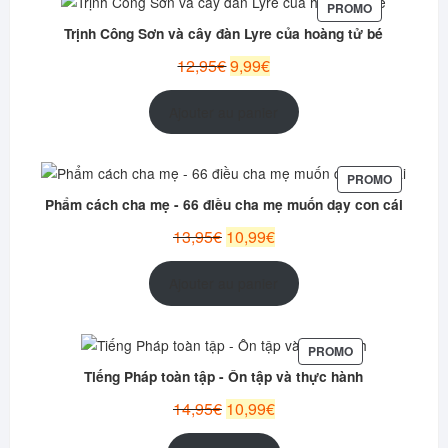
PRODUIT
PROMO
EN
Trịnh Công Sơn và cây đàn Lyre của hoàng tử bé
PROMOTION
Le
Le
12,95
€
9,99
€
prix
prix
initial
actuel
Ajouter au panier
était :
est :
12,95€.
9,99€.
PRODUIT
PROMO
EN
Phẩm cách cha mẹ - 66 điều cha mẹ muốn dạy con cái
PROMOT
Le
Le
13,95
€
10,99
€
prix
prix
initial
actuel
Ajouter au panier
était :
est :
13,95€.
10,99€.
PRODUIT
PROMO
EN
Tiếng Pháp toàn tập - Ôn tập và thực hành
PROMOTION
Le
Le
14,95
€
10,99
€
prix
prix