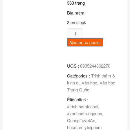
363 trang
Bìa mềm
2 en stock
quantité
de
Ajouter au panier
Hồ
sơ
tâm
UGS :
8935244862270
lí
tội
Catégories :
Trinh thám &
phạm
kinh dị
,
Văn học
,
Văn học
-
Trung Quốc
Tập
Étiquettes :
2
#trinhthamkinhdi
,
#vanhoctrungquoc
,
CuongTuyetAn
,
hosotamlytoipham