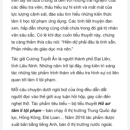
các điều tra viên, thấu hiểu sự hi sinh và mất mát của
lực lượng cảnh sát, đào sâu tìm hiểu những kiến thức
tâm lí học tội phạm ứng dụng. Các tình tiết truyện đan
xen, hấp dẫn nhưng cũng chất chứa trong đó giá trị nhân
văn sâu sắc. Có lẽ khi đọc cuốn tiểu thuyết này, chúng
ta càng thấm thía câu nói: “Hiền dữ phải đâu là tính sẵn.
Phần nhiều do giáo dục mà nên.”
Tác giả Cương Tuyết Ấn là người thành phố Đại Liên,
tỉnh Liêu Ninh. Những năm trở lại đây, ông kiên trì sáng
tác những tác phẩm trinh thám về điều tra hình sự có liên
quan tới tâm lí tội phạm.
Mỗi câu chuyện dưới ngòi bút của ông đều dẫn dắt
người đọc vào thế giới suy luận hồi hộp, gay cấn đến
nghẹt thở. Tác phẩm tiêu biểu – bộ tiểu thuyết
Hồ sơ
tâm lí tội phạm
– bán chạy ở thị trường Trung Quốc đại
lục, Hồng Kông, Đài Loan… Năm 2016 tác phẩm được
xuất bản bằng tiếng Anh, bán ở thị trường nước ngoài.