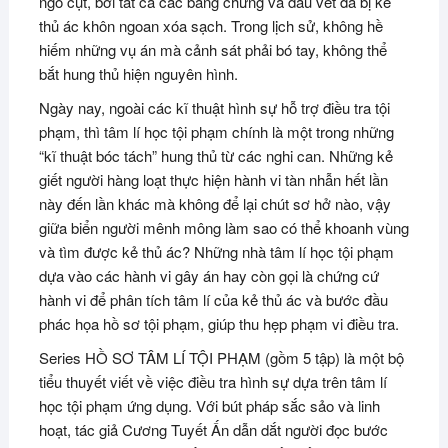
ngõ cụt, bởi tất cả các bằng chứng và dấu vết đã bị kẻ
thủ ác khôn ngoan xóa sạch. Trong lịch sử, không hề
hiếm những vụ án mà cảnh sát phải bó tay, không thể
bắt hung thủ hiện nguyên hình.
Ngày nay, ngoài các kĩ thuật hình sự hỗ trợ điều tra tội
phạm, thì tâm lí học tội phạm chính là một trong những
“kĩ thuật bóc tách” hung thủ từ các nghi can. Những kẻ
giết người hàng loạt thực hiện hành vi tàn nhẫn hết lần
này đến lần khác mà không để lại chút sơ hở nào, vậy
giữa biển người mênh mông làm sao có thể khoanh vùng
và tìm được kẻ thủ ác? Những nhà tâm lí học tội phạm
dựa vào các hành vi gây án hay còn gọi là chứng cứ
hành vi để phân tích tâm lí của kẻ thủ ác và bước đầu
phác họa hồ sơ tội phạm, giúp thu hẹp phạm vi điều tra.
Series HỒ SƠ TÂM LÍ TỘI PHẠM (gồm 5 tập) là một bộ
tiểu thuyết viết về việc điều tra hình sự dựa trên tâm lí
học tội phạm ứng dụng. Với bút pháp sắc sảo và linh
hoạt, tác giả Cương Tuyết Ấn dẫn dắt người đọc bước