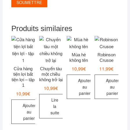
Produits similaires
Mùa hè
Robinson
không tên
Crusoe
10,99
€
11,99
€
Cửa hàng
Chuyến tàu
tiện lợi bất
một chiều
tiện lợi – tập
không trở lại
Ajouter
Ajouter
1
au
au
10,99
€
10,99
€
panier
panier
Lire
Ajouter
la
au
suite
panier