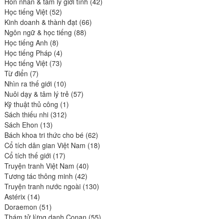
produits
42
Hôn nhân & tâm lý giới tính
42
52
produits
Học tiếng Việt
52
produits
66
Kinh doanh & thành đạt
66
88
produits
Ngôn ngữ & học tiếng
88
8
produits
Học tiếng Anh
8
produits
4
Học tiếng Pháp
4
73
produits
Học tiếng Việt
73
7
produits
Từ điển
7
produits
10
Nhìn ra thế giới
10
produits
57
Nuôi dạy & tâm lý trẻ
57
1
produits
Kỹ thuật thủ công
1
312
produit
Sách thiếu nhi
312
13
produits
Sách Ehon
13
produits
62
Bách khoa tri thức cho bé
62
produits
18
Cổ tích dân gian Việt Nam
18
17
produits
Cổ tích thế giới
17
produits
40
Truyện tranh Việt Nam
40
42
produits
Tương tác thông minh
42
produits
130
Truyện tranh nước ngoài
130
14
produits
Astérix
14
produits
51
Doraemon
51
produits
55
Thám tử lừng danh Conan
55