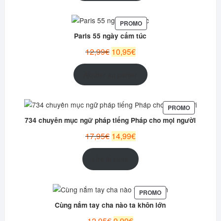
42,94€.
39,95€.
PRODUIT
PROMO
EN
Paris 55 ngày cấm túc
PROMOTION
Le
Le
12,99
€
10,95
€
prix
prix
initial
actuel
Ajouter au panier
était :
est :
12,99€.
10,95€.
PRODUIT
PROMO
EN
734 chuyên mục ngữ pháp tiếng Pháp cho mọi người
PROMOTI
Le
Le
17,95
€
14,99
€
prix
prix
initial
actuel
Lire la suite
était :
est :
17,95€.
14,99€.
PRODUIT
PROMO
EN
Cùng nắm tay cha nào ta khôn lớn
PROMOTION
Le
Le
12,95
€
9,99
€