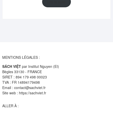
initial
actuel
Lire la suite
était :
est :
14,95€.
10,99€.
MENTIONS LÉGALES :
SÁCH VIỆT
par Institut Nguyen (EI)
Bègles 33130 - FRANCE
SIRET : 894 179 498 00023
TVA : FR 14894179498
Email : contact@sachviet.fr
Site web : https://sachviet.fr
ALLER À :