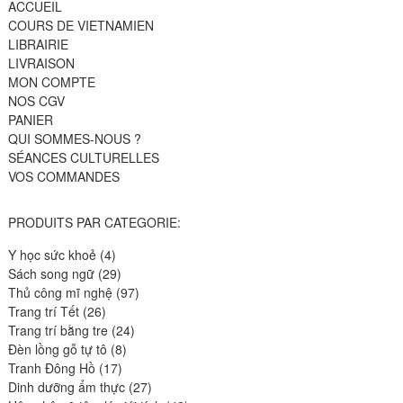
ACCUEIL
COURS DE VIETNAMIEN
LIBRAIRIE
LIVRAISON
MON COMPTE
NOS CGV
PANIER
QUI SOMMES-NOUS ?
SÉANCES CULTURELLES
VOS COMMANDES
PRODUITS PAR CATEGORIE:
4
Y học sức khoẻ
4
produits
29
Sách song ngữ
29
produits
97
Thủ công mĩ nghệ
97
26
produits
Trang trí Tết
26
produits
24
Trang trí bằng tre
24
8
produits
Đèn lồng gỗ tự tô
8
17
produits
Tranh Đông Hồ
17
produits
27
Dinh dưỡng ẩm thực
27