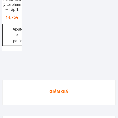
lý tội phạm
– Tập 1
14,75
€
Ajouter
au
panier
GIẢM GIÁ