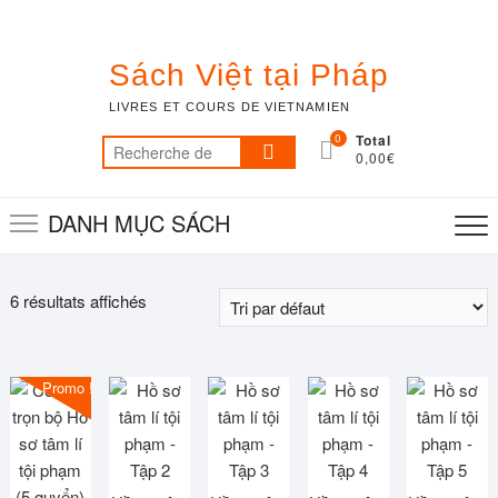
Skip
to
content
Sách Việt tại Pháp
LIVRES ET COURS DE VIETNAMIEN
0
Total
Recherche
0,00€
pour :
DANH MỤC SÁCH
6 résultats affichés
Promo !