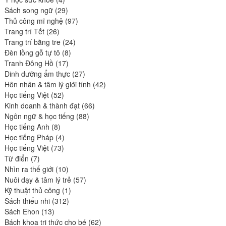
produits
29
Sách song ngữ
29
produits
97
Thủ công mĩ nghệ
97
26
produits
Trang trí Tết
26
produits
24
Trang trí bằng tre
24
8
produits
Đèn lồng gỗ tự tô
8
17
produits
Tranh Đông Hồ
17
produits
27
Dinh dưỡng ẩm thực
27
produits
42
Hôn nhân & tâm lý giới tính
42
52
produits
Học tiếng Việt
52
produits
66
Kinh doanh & thành đạt
66
88
produits
Ngôn ngữ & học tiếng
88
8
produits
Học tiếng Anh
8
produits
4
Học tiếng Pháp
4
73
produits
Học tiếng Việt
73
7
produits
Từ điển
7
produits
10
Nhìn ra thế giới
10
produits
57
Nuôi dạy & tâm lý trẻ
57
1
produits
Kỹ thuật thủ công
1
312
produit
Sách thiếu nhi
312
13
produits
Sách Ehon
13
produits
62
Bách khoa tri thức cho bé
62