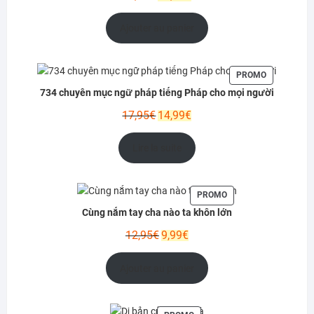
prix
prix
initial
actuel
Ajouter au panier
était :
est :
12,99€.
10,95€.
PRODUIT
PROMO
EN
734 chuyên mục ngữ pháp tiếng Pháp cho mọi người
PROMOTIO
Le
Le
17,95
€
14,99
€
prix
prix
initial
actuel
Lire la suite
était :
est :
17,95€.
14,99€.
PRODUIT
PROMO
EN
Cùng nắm tay cha nào ta khôn lớn
PROMOTION
Le
Le
12,95
€
9,99
€
prix
prix
initial
actuel
Ajouter au panier
était :
est :
12,95€.
9,99€.