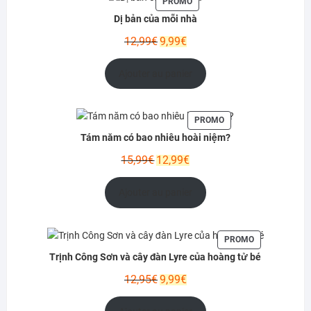
PRODUIT
PROMO
EN
Dị bản của mỗi nhà
PROMOTION
Le
Le
12,99
€
9,99
€
prix
prix
initial
actuel
Ajouter au panier
était :
est :
12,99€.
9,99€.
PRODUIT
PROMO
EN
Tám năm có bao nhiêu hoài niệm?
PROMOTION
Le
Le
15,99
€
12,99
€
prix
prix
initial
actuel
Ajouter au panier
était :
est :
15,99€.
12,99€.
PRODUIT
PROMO
EN
Trịnh Công Sơn và cây đàn Lyre của hoàng tử bé
PROMOTION
Le
Le
12,95
€
9,99
€
prix
prix
initial
actuel