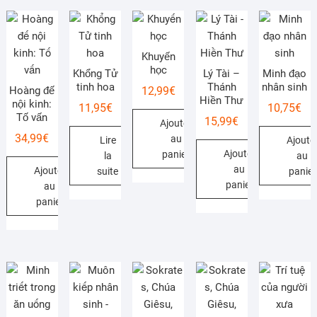
Khuyến
học
Khổng Tử
Lý Tài –
Minh đạo
tinh hoa
Thánh
nhân sinh
Hoàng đế
12,99
€
Hiền Thư
nội kinh:
11,95
€
10,75
€
Tố vấn
15,99
€
Ajouter
34,99
€
au
Lire
Ajoute
Ajouter
panier
la
au
au
Ajouter
suite
panier
panier
au
panier