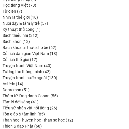
produits
73
Học tiếng Việt
73
7
produits
Từ điển
7
produits
10
Nhìn ra thế giới
10
produits
57
Nuôi dạy & tâm lý trẻ
57
1
produits
Kỹ thuật thủ công
1
312
produit
Sách thiếu nhi
312
13
produits
Sách Ehon
13
produits
62
Bách khoa tri thức cho bé
62
produits
18
Cổ tích dân gian Việt Nam
18
17
produits
Cổ tích thế giới
17
produits
40
Truyện tranh Việt Nam
40
42
produits
Tương tác thông minh
42
produits
130
Truyện tranh nước ngoài
130
14
produits
Astérix
14
produits
51
Doraemon
51
produits
55
Thám tử lừng danh Conan
55
41
produits
Tâm lý đời sống
41
produits
26
Tiểu sử nhân vật nổi tiếng
26
85
produits
Tôn giáo & tâm linh
85
produits
12
Thần học - huyền học - thần số học
12
68
produits
Thiền & đạo Phật
68