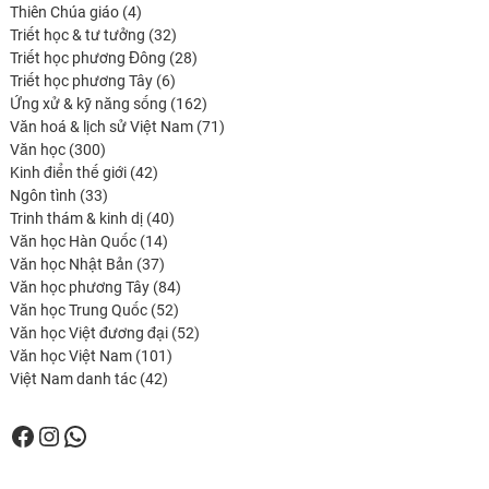
4
produits
Thiên Chúa giáo
4
produits
32
Triết học & tư tưởng
32
produits
28
Triết học phương Đông
28
6
produits
Triết học phương Tây
6
produits
162
Ứng xử & kỹ năng sống
162
produits
71
Văn hoá & lịch sử Việt Nam
71
300
produits
Văn học
300
produits
42
Kinh điển thế giới
42
33
produits
Ngôn tình
33
produits
40
Trinh thám & kinh dị
40
14
produits
Văn học Hàn Quốc
14
37
produits
Văn học Nhật Bản
37
produits
84
Văn học phương Tây
84
52
produits
Văn học Trung Quốc
52
produits
52
Văn học Việt đương đại
52
101
produits
Văn học Việt Nam
101
42
produits
Việt Nam danh tác
42
produits
Facebook
Instagram
WhatsApp