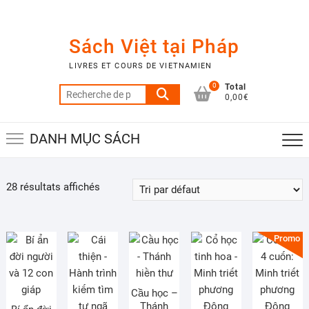
Skip
to
content
Sách Việt tại Pháp
LIVRES ET COURS DE VIETNAMIEN
0
Total
Recherche
0,00€
pour :
DANH MỤC SÁCH
28 résultats affichés
Promo !
Cầu học –
Thánh