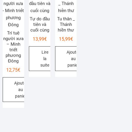
Tự do đầu
Tu thân _
tiên và
Thánh
cuối cùng
hiền thư
Trí tuệ
người xưa
13,99
€
15,99
€
– Minh
triết
Lire
Ajouter
phương
la
au
Đông
suite
panier
12,75
€
Ajouter
au
panier