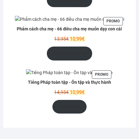
Ajouter au panier
était :
est :
12,95€.
9,99€.
PRODUIT
PROMO
EN
Phẩm cách cha mẹ - 66 điều cha mẹ muốn dạy con cái
PROMOTIO
Le
Le
13,95
€
10,99
€
prix
prix
initial
actuel
Ajouter au panier
était :
est :
13,95€.
10,99€.
PRODUIT
PROMO
EN
Tiếng Pháp toàn tập - Ôn tập và thực hành
PROMOTION
Le
Le
14,95
€
10,99
€
prix
prix
initial
actuel
Lire la suite
était :
est :
14,95€.
10,99€.