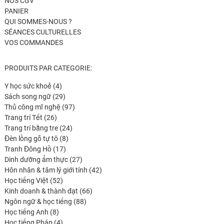
NOS CGV
PANIER
QUI SOMMES-NOUS ?
SÉANCES CULTURELLES
VOS COMMANDES
PRODUITS PAR CATEGORIE:
4
Y học sức khoẻ
4
produits
29
Sách song ngữ
29
produits
97
Thủ công mĩ nghệ
97
26
produits
Trang trí Tết
26
produits
24
Trang trí bằng tre
24
8
produits
Đèn lồng gỗ tự tô
8
17
produits
Tranh Đông Hồ
17
produits
27
Dinh dưỡng ẩm thực
27
produits
42
Hôn nhân & tâm lý giới tính
42
52
produits
Học tiếng Việt
52
produits
66
Kinh doanh & thành đạt
66
88
produits
Ngôn ngữ & học tiếng
88
8
produits
Học tiếng Anh
8
produits
4
Học tiếng Pháp
4