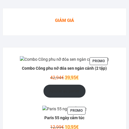
GIẢM GIÁ
PRODUIT
PROMO
EN
Combo Công phu nở đóa sen ngàn cánh (2 tập)
PROMOTION
Le
Le
42,94
€
39,95
€
prix
prix
initial
actuel
Ajouter au panier
était :
est :
42,94€.
39,95€.
PRODUIT
PROMO
EN
Paris 55 ngày cấm túc
PROMOTION
Le
Le
12,99
€
10,95
€