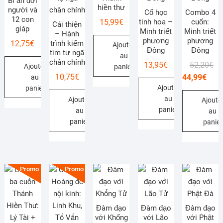
Bí ẩn đời
hiền thư
người và
Cổ học
Combo 4
12 con
tinh hoa –
cuốn:
15,99
€
Cái thiện
giáp
Minh triết
Minh triết
– Hành
phương
phương
trình kiếm
12,75
€
Ajouter
Đông
Đông
tìm tự ngã
au
chân chính
Le
Le
13,95
€
52,20
€
Ajouter
panier
pri
pri
10,75
€
44,99
€
au
Ajouter
ini
ac
panier
au
Ajouter
éta
est
Ajoute
panier
au
au
52,
44,
panier
panier
Promo !
Promo !
Đàm đạo
Đàm đạo
Đàm đạo
với Khổng
với Lão
với Phật