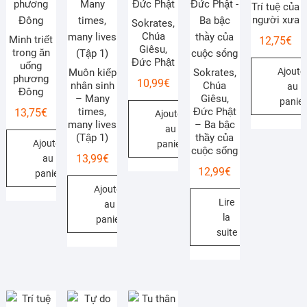
Trí tuệ của
người xưa
Sokrates,
Chúa
Minh triết
12,75
€
Giêsu,
trong ăn
Đức Phật
uống
Ajoute
Muôn kiếp
Sokrates,
phương
10,99
€
nhân sinh
Chúa
au
Đông
– Many
Giêsu,
panier
times,
Đức Phật
13,75
€
Ajouter
many lives
– Ba bậc
au
(Tập 1)
thầy của
Ajouter
panier
cuộc sống
13,99
€
au
12,99
€
panier
Ajouter
Lire
au
la
panier
suite