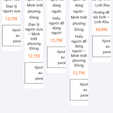
Đạo lý
người xưa
Hoàng đế
nội kinh –
Hiểu
12,75
€
Linh Khu
người để
Đạo lý
dùng
người xưa
34,99
€
Ajouter
người
– Minh
au
Hiểu
triết
12,75
€
Ajoute
panier
người để
phương
dùng
au
Đông
người –
Ajouter
panier
Minh triết
12,75
€
au
phương
panier
Đông
Ajouter
12,75
€
au
panier
Ajouter
au
panier