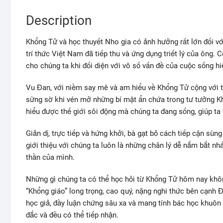
Description
Khổng Tử và học thuyết Nho gia có ảnh hưởng rất lớn đối v
trí thức Việt Nam đã tiếp thu và ứng dụng triết lý của ông. 
cho chúng ta khi đối diện với vô số vấn đề của cuộc sống hi
Vu Đan, với niềm say mê và am hiểu về Khổng Tử cộng với 
sững sờ khi vén mở những bí mật ẩn chứa trong tư tưởng Khổ
hiểu được thế giới sôi động mà chúng ta đang sống, giúp ta
Giản dị, trực tiếp và hứng khởi, bà gạt bỏ cách tiếp cận sù
giới thiệu với chúng ta luôn là những chân lý dễ nắm bắt n
thần của mình.
Những gì chúng ta có thể học hỏi từ Khổng Tử hôm nay khôn
“Khổng giáo” long trọng, cao quý, nặng nghi thức bên cạnh 
học giả, đầy luận chứng sâu xa và mang tính bác học khuôn
đắc và đều có thể tiếp nhận.