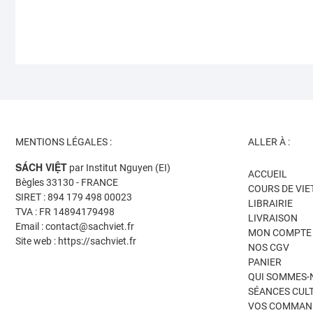
MENTIONS LÉGALES :
ALLER À :
SÁCH VIỆT
par Institut Nguyen (EI)
ACCUEIL
Bègles 33130 - FRANCE
COURS DE VI
SIRET : 894 179 498 00023
LIBRAIRIE
TVA : FR 14894179498
LIVRAISON
Email : contact@sachviet.fr
MON COMPTE
Site web : https://sachviet.fr
NOS CGV
PANIER
QUI SOMMES-
SÉANCES CUL
VOS COMMAN