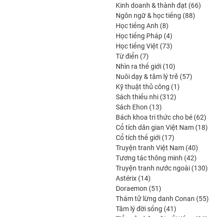
produits
66
Kinh doanh & thành đạt
66
88
produi
Ngôn ngữ & học tiếng
88
8
produit
Học tiếng Anh
8
produits
4
Học tiếng Pháp
4
produits
73
Học tiếng Việt
73
7
produits
Từ điển
7
produits
10
Nhìn ra thế giới
10
produits
57
Nuôi dạy & tâm lý trẻ
57
1
produits
Kỹ thuật thủ công
1
312
produit
Sách thiếu nhi
312
13
produits
Sách Ehon
13
produits
62
Bách khoa tri thức cho bé
62
prod
18
Cổ tích dân gian Việt Nam
18
17
pro
Cổ tích thế giới
17
produits
40
Truyện tranh Việt Nam
40
42
produi
Tương tác thông minh
42
produit
130
Truyện tranh nước ngoài
130
14
pro
Astérix
14
produits
51
Doraemon
51
produits
55
Thám tử lừng danh Conan
55
41
pro
Tâm lý đời sống
41