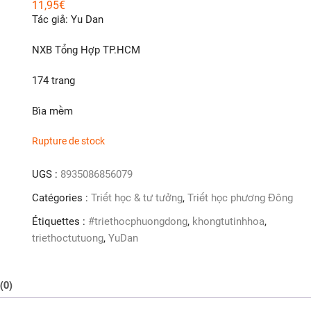
11,95
€
Tác giả: Yu Dan
NXB Tổng Hợp TP.HCM
174 trang
Bìa mềm
Rupture de stock
UGS :
8935086856079
Catégories :
Triết học & tư tưởng
,
Triết học phương Đông
Étiquettes :
#triethocphuongdong
,
khongtutinhhoa
,
triethoctutuong
,
YuDan
(0)