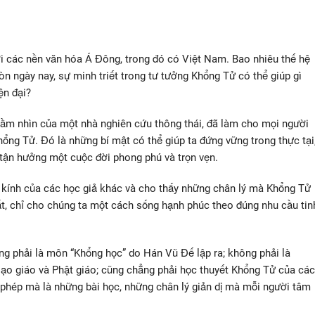
ới các nền văn hóa Á Đông, trong đó có Việt Nam. Bao nhiêu thế hệ
Còn ngày nay, sự minh triết trong tư tưởng Khổng Tử có thể giúp gì
ện đại?
tầm nhìn của một nhà nghiên cứu thông thái, đã làm cho mọi người
ng Tử. Đó là những bí mật có thể giúp ta đứng vững trong thực tại
 tận hưởng một cuộc đời phong phú và trọn vẹn.
ng kính của các học giả khác và cho thấy những chân lý mà Khổng Tử
hất, chỉ cho chúng ta một cách sống hạnh phúc theo đúng nhu cầu tin
g phải là môn “Khổng học” do Hán Vũ Đế lập ra; không phải là
Đạo giáo và Phật giáo; cũng chẳng phải học thuyết Khổng Tử của các
 phép mà là những bài học, những chân lý giản dị mà mỗi người tâm