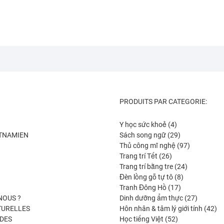
PRODUITS PAR CATEGORIE:
4
Y học sức khoẻ
4
produits
29
ETNAMIEN
Sách song ngữ
29
produits
97
Thủ công mĩ nghệ
97
26
produits
Trang trí Tết
26
produits
24
Trang trí bằng tre
24
8
produits
Đèn lồng gỗ tự tô
8
17
produits
Tranh Đông Hồ
17
produits
27
NOUS ?
Dinh dưỡng ẩm thực
27
produits
42
TURELLES
Hôn nhân & tâm lý giới tính
42
52
pro
DES
Học tiếng Việt
52