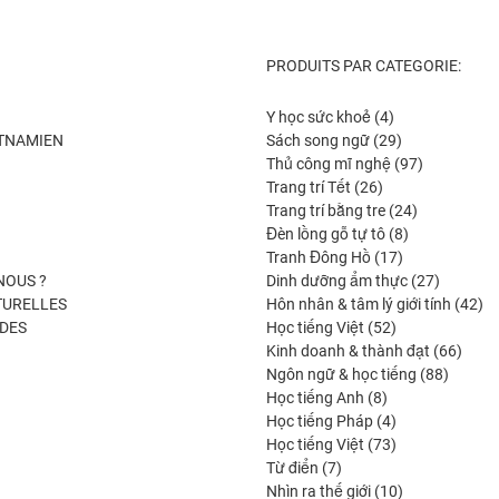
PRODUITS PAR CATEGORIE:
4
Y học sức khoẻ
4
produits
29
ETNAMIEN
Sách song ngữ
29
produits
97
Thủ công mĩ nghệ
97
26
produits
Trang trí Tết
26
produits
24
Trang trí bằng tre
24
8
produits
Đèn lồng gỗ tự tô
8
17
produits
Tranh Đông Hồ
17
produits
27
NOUS ?
Dinh dưỡng ẩm thực
27
produits
42
TURELLES
Hôn nhân & tâm lý giới tính
42
52
pro
DES
Học tiếng Việt
52
produits
66
Kinh doanh & thành đạt
66
88
produi
Ngôn ngữ & học tiếng
88
8
produit
Học tiếng Anh
8
produits
4
Học tiếng Pháp
4
produits
73
Học tiếng Việt
73
7
produits
Từ điển
7
produits
10
Nhìn ra thế giới
10