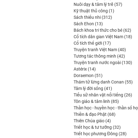
produits
57
Nuôi dạy & tâm lý trẻ
57
1
produits
Kỹ thuật thủ công
1
312
produit
Sách thiếu nhi
312
13
produits
Sách Ehon
13
produits
62
Bách khoa tri thức cho bé
62
prod
18
Cổ tích dân gian Việt Nam
18
17
pro
Cổ tích thế giới
17
produits
40
Truyện tranh Việt Nam
40
42
produi
Tương tác thông minh
42
produit
130
Truyện tranh nước ngoài
130
14
pro
Astérix
14
produits
51
Doraemon
51
produits
55
Thám tử lừng danh Conan
55
41
pro
Tâm lý đời sống
41
produits
26
Tiểu sử nhân vật nổi tiếng
26
85
pro
Tôn giáo & tâm linh
85
produits
Thần học - huyền học - thần số h
68
Thiền & đạo Phật
68
4
produits
Thiên Chúa giáo
4
produits
32
Triết học & tư tưởng
32
produits
28
Triết học phương Đông
28