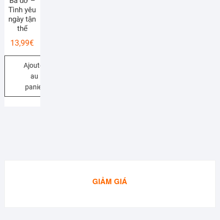
Bà đỡ –
Tình yêu
ngày tận
thế
13,99
€
Ajouter
au
panier
GIẢM GIÁ