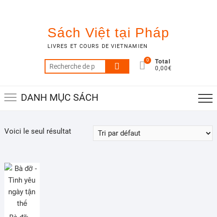
Skip
to
content
Sách Việt tại Pháp
LIVRES ET COURS DE VIETNAMIEN
Total
0
Recherche
0,00€
pour :
DANH MỤC SÁCH
Voici le seul résultat