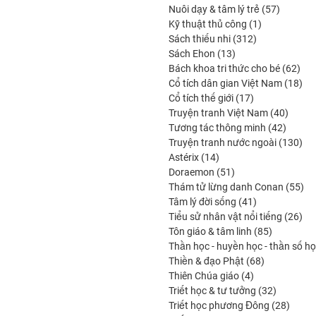
produits
57
Nuôi dạy & tâm lý trẻ
57
1
produits
Kỹ thuật thủ công
1
312
produit
Sách thiếu nhi
312
13
produits
Sách Ehon
13
produits
62
Bách khoa tri thức cho bé
62
prod
18
Cổ tích dân gian Việt Nam
18
17
pro
Cổ tích thế giới
17
produits
40
Truyện tranh Việt Nam
40
42
produi
Tương tác thông minh
42
produit
130
Truyện tranh nước ngoài
130
14
pro
Astérix
14
produits
51
Doraemon
51
produits
55
Thám tử lừng danh Conan
55
41
pro
Tâm lý đời sống
41
produits
26
Tiểu sử nhân vật nổi tiếng
26
85
pro
Tôn giáo & tâm linh
85
produits
Thần học - huyền học - thần số h
68
Thiền & đạo Phật
68
4
produits
Thiên Chúa giáo
4
produits
32
Triết học & tư tưởng
32
produits
28
Triết học phương Đông
28