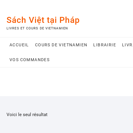
Skip
to
content
Sách Việt tại Pháp
LIVRES ET COURS DE VIETNAMIEN
ACCUEIL
COURS DE VIETNAMIEN
LIBRAIRIE
LIV
VOS COMMANDES
Voici le seul résultat