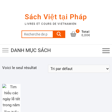
Skip
to
content
Sách Việt tại Pháp
LIVRES ET COURS DE VIETNAMIEN
Total
0
Recherche
0,00€
pour :
DANH MỤC SÁCH
Voici le seul résultat