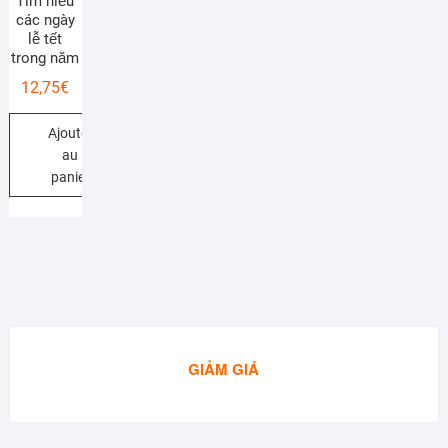
Tìm hiểu
các ngày
lễ tết
trong năm
12,75
€
Ajouter
au
panier
GIẢM GIÁ