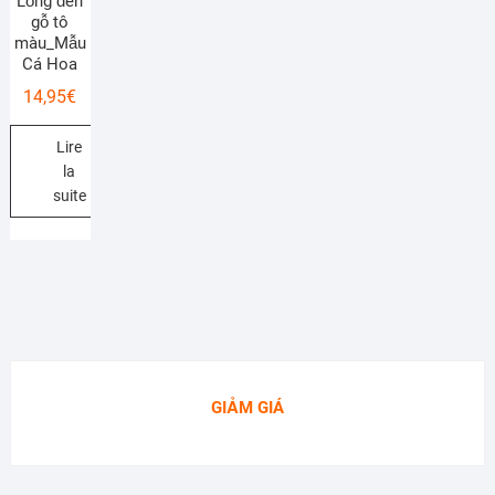
Lồng đèn
gỗ tô
màu_Mẫu
Cá Hoa
14,95
€
Lire
la
suite
GIẢM GIÁ