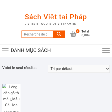
Skip
to
content
Sách Việt tại Pháp
LIVRES ET COURS DE VIETNAMIEN
0
Total
Recherche
0,00€
pour :
DANH MỤC SÁCH
Voici le seul résultat