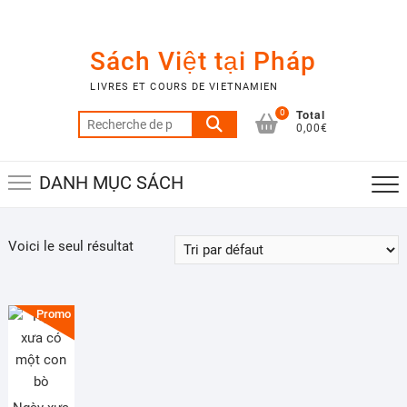
Skip
to
content
Sách Việt tại Pháp
LIVRES ET COURS DE VIETNAMIEN
Total
0
Recherche
0,00€
pour :
DANH MỤC SÁCH
Voici le seul résultat
Promo !