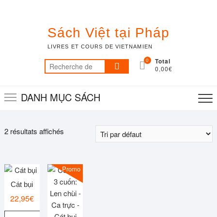
Skip
to
content
Sách Việt tại Pháp
LIVRES ET COURS DE VIETNAMIEN
0
Total
Recherche
0,00€
pour :
DANH MỤC SÁCH
2 résultats affichés
Promo !
Cát bụi
22,95
€