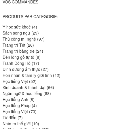
VOS COMMANDES
PRODUITS PAR CATEGORIE:
4
Y học sức khoẻ
4
produits
29
Sách song ngữ
29
produits
97
Thủ công mĩ nghệ
97
26
produits
Trang trí Tết
26
produits
24
Trang trí bằng tre
24
8
produits
Đèn lồng gỗ tự tô
8
17
produits
Tranh Đông Hồ
17
produits
27
Dinh dưỡng ẩm thực
27
produits
42
Hôn nhân & tâm lý giới tính
42
52
produits
Học tiếng Việt
52
produits
66
Kinh doanh & thành đạt
66
88
produits
Ngôn ngữ & học tiếng
88
8
produits
Học tiếng Anh
8
produits
4
Học tiếng Pháp
4
73
produits
Học tiếng Việt
73
7
produits
Từ điển
7
produits
10
Nhìn ra thế giới
10