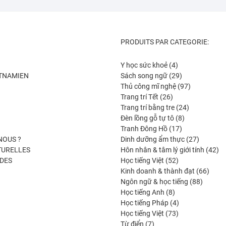
PRODUITS PAR CATEGORIE:
4
Y học sức khoẻ
4
produits
29
ETNAMIEN
Sách song ngữ
29
produits
97
Thủ công mĩ nghệ
97
26
produits
Trang trí Tết
26
produits
24
Trang trí bằng tre
24
8
produits
Đèn lồng gỗ tự tô
8
17
produits
Tranh Đông Hồ
17
produits
27
NOUS ?
Dinh dưỡng ẩm thực
27
produits
42
TURELLES
Hôn nhân & tâm lý giới tính
42
52
pro
DES
Học tiếng Việt
52
produits
66
Kinh doanh & thành đạt
66
88
produi
Ngôn ngữ & học tiếng
88
8
produits
Học tiếng Anh
8
produits
4
Học tiếng Pháp
4
73
produits
Học tiếng Việt
73
7
produits
Từ điển
7