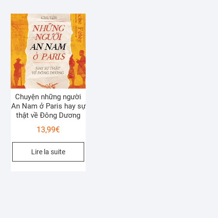
Chuyện những người
An Nam ở Paris hay sự
thật về Đông Dương
13,99
€
Lire la suite