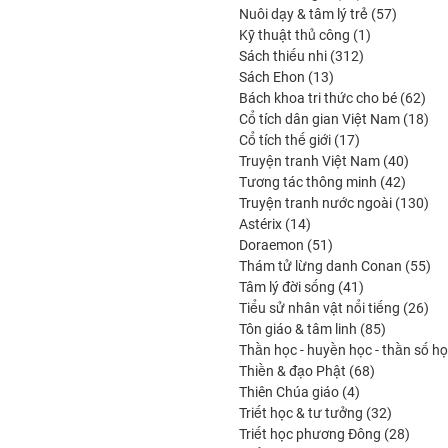
produits
57
Nuôi dạy & tâm lý trẻ
57
1
produits
Kỹ thuật thủ công
1
312
produit
Sách thiếu nhi
312
13
produits
Sách Ehon
13
produits
62
Bách khoa tri thức cho bé
62
prod
18
Cổ tích dân gian Việt Nam
18
17
pro
Cổ tích thế giới
17
produits
40
Truyện tranh Việt Nam
40
42
produi
Tương tác thông minh
42
produit
130
Truyện tranh nước ngoài
130
14
pro
Astérix
14
produits
51
Doraemon
51
produits
55
Thám tử lừng danh Conan
55
41
pro
Tâm lý đời sống
41
produits
26
Tiểu sử nhân vật nổi tiếng
26
85
pro
Tôn giáo & tâm linh
85
produits
Thần học - huyền học - thần số h
68
Thiền & đạo Phật
68
4
produits
Thiên Chúa giáo
4
produits
32
Triết học & tư tưởng
32
produits
28
Triết học phương Đông
28