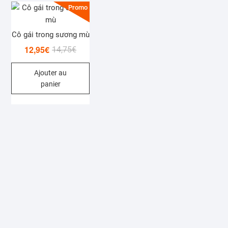
Promo !
Cô gái trong sương mù
12,95
€
Le
Le
14,75
€
prix
prix
Ajouter au
initial
actuel
panier
était :
est :
14,75€.
12,95€.