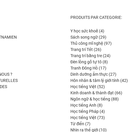
PRODUITS PAR CATEGORIE:
4
Y học sức khoẻ
4
produits
29
ETNAMIEN
Sách song ngữ
29
produits
97
Thủ công mĩ nghệ
97
26
produits
Trang trí Tết
26
produits
24
Trang trí bằng tre
24
8
produits
Đèn lồng gỗ tự tô
8
17
produits
Tranh Đông Hồ
17
produits
27
NOUS ?
Dinh dưỡng ẩm thực
27
produits
42
TURELLES
Hôn nhân & tâm lý giới tính
42
52
pro
DES
Học tiếng Việt
52
produits
66
Kinh doanh & thành đạt
66
88
produi
Ngôn ngữ & học tiếng
88
8
produit
Học tiếng Anh
8
produits
4
Học tiếng Pháp
4
produits
73
Học tiếng Việt
73
7
produits
Từ điển
7
produits
10
Nhìn ra thế giới
10