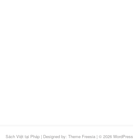
ts
uits
1
roduits
its
Sách Việt tại Pháp
| Designed by:
Theme Freesia
| © 2026
WordPress