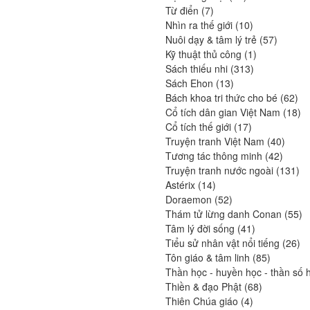
7
produits
Từ điển
7
produits
10
Nhìn ra thế giới
10
produits
57
Nuôi dạy & tâm lý trẻ
57
1
produits
Kỹ thuật thủ công
1
313
produit
Sách thiếu nhi
313
13
produits
Sách Ehon
13
produits
62
Bách khoa tri thức cho bé
62
pro
18
Cổ tích dân gian Việt Nam
18
17
pr
Cổ tích thế giới
17
produits
40
Truyện tranh Việt Nam
40
42
produi
Tương tác thông minh
42
produit
13
Truyện tranh nước ngoài
131
14
pro
Astérix
14
produits
52
Doraemon
52
produits
55
Thám tử lừng danh Conan
55
41
pr
Tâm lý đời sống
41
produits
26
Tiểu sử nhân vật nổi tiếng
26
85
pro
Tôn giáo & tâm linh
85
produits
Thần học - huyền học - thần số 
68
Thiền & đạo Phật
68
4
produits
Thiên Chúa giáo
4