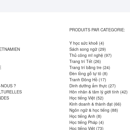
PRODUITS PAR CATEGORIE:
4
Y học sức khoẻ
4
produits
29
IETNAMIEN
Sách song ngữ
29
produits
97
Thủ công mĩ nghệ
97
26
produits
Trang trí Tết
26
produits
24
E
Trang trí bằng tre
24
8
produits
Đèn lồng gỗ tự tô
8
17
produits
Tranh Đông Hồ
17
produits
27
-NOUS ?
Dinh dưỡng ẩm thực
27
produits
4
LTURELLES
Hôn nhân & tâm lý giới tính
42
52
pr
NDES
Học tiếng Việt
52
produits
66
Kinh doanh & thành đạt
66
88
produ
Ngôn ngữ & học tiếng
88
8
produit
Học tiếng Anh
8
produits
4
Học tiếng Pháp
4
73
produits
Học tiếng Việt
73