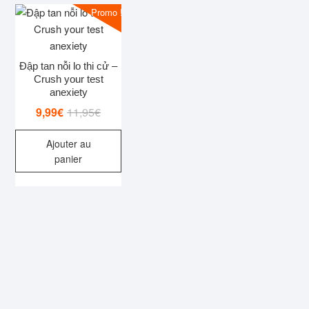
Promo !
Đập tan nỗi lo thi cử –
Crush your test
anexiety
Le
Le
9,99
€
11,95
€
prix
prix
Ajouter au
initial
actuel
panier
était :
est :
11,95€.
9,99€.