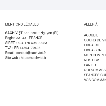
MENTIONS LÉGALES :
ALLER À :
SÁCH VIỆT
par Institut Nguyen (EI)
ACCUEIL
Bègles 33130 - FRANCE
COURS DE V
SIRET : 894 179 498 00023
LIBRAIRIE
TVA : FR 14894179498
LIVRAISON
Email : contact@sachviet.fr
MON COMPT
Site web : https://sachviet.fr
NOS CGV
PANIER
QUI SOMMES
SÉANCES CU
VOS COMMA