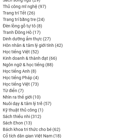
Sách song ngữ
29
produits
97
Thủ công mĩ nghệ
97
26
produits
Trang trí Tết
26
produits
24
Trang trí bằng tre
24
8
produits
Đèn lồng gỗ tự tô
8
17
produits
Tranh Đông Hồ
17
produits
27
Dinh dưỡng ẩm thực
27
produits
42
Hôn nhân & tâm lý giới tính
42
52
produits
Học tiếng Việt
52
produits
66
Kinh doanh & thành đạt
66
88
produits
Ngôn ngữ & học tiếng
88
8
produits
Học tiếng Anh
8
produits
4
Học tiếng Pháp
4
produits
73
Học tiếng Việt
73
7
produits
Từ điển
7
produits
10
Nhìn ra thế giới
10
produits
57
Nuôi dạy & tâm lý trẻ
57
1
produits
Kỹ thuật thủ công
1
312
produit
Sách thiếu nhi
312
13
produits
Sách Ehon
13
produits
62
Bách khoa tri thức cho bé
62
produits
18
Cổ tích dân gian Việt Nam
18