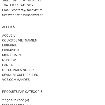
SIRET : 894 179 498 00023
TVA : FR 14894179498
Email : contact@sachviet.fr
Site web : https://sachviet.fr
ALLER À :
ACCUEIL
COURS DE VIETNAMIEN
LIBRAIRIE
LIVRAISON
MON COMPTE
NOS CGV
PANIER
QUI SOMMES-NOUS ?
SÉANCES CULTURELLES
VOS COMMANDES
PRODUITS PAR CATEGORIE:
4
Y học sức khoẻ
4
produits
29