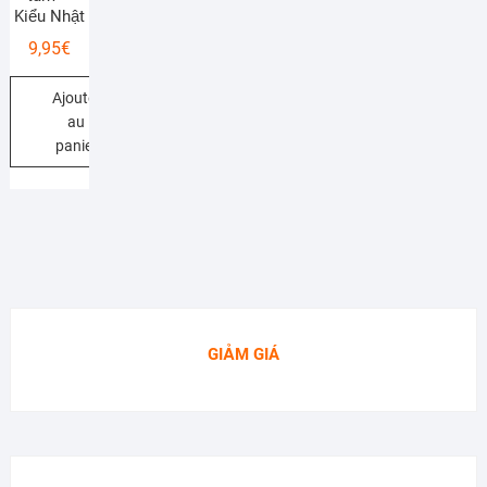
Kiểu Nhật
9,95
€
Ajouter
au
panier
GIẢM GIÁ