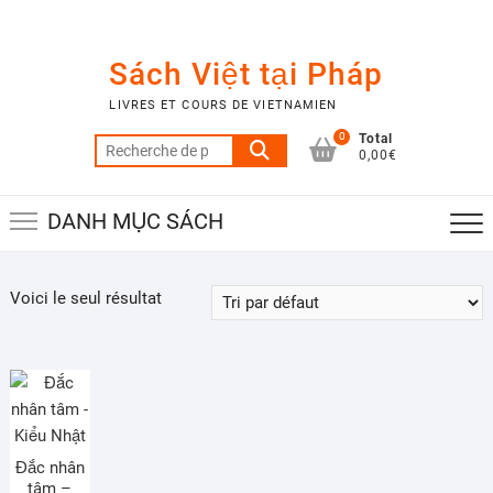
Skip
to
content
Sách Việt tại Pháp
LIVRES ET COURS DE VIETNAMIEN
0
Total
Recherche
0,00€
pour :
DANH MỤC SÁCH
Voici le seul résultat
Đắc nhân
tâm –