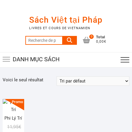
Skip
to
content
Sách Việt tại Pháp
LIVRES ET COURS DE VIETNAMIEN
0
Total
Recherche
0,00€
pour :
DANH MỤC SÁCH
Voici le seul résultat
Promo !
Phi Lý Trí
Le
Le
11,95
€