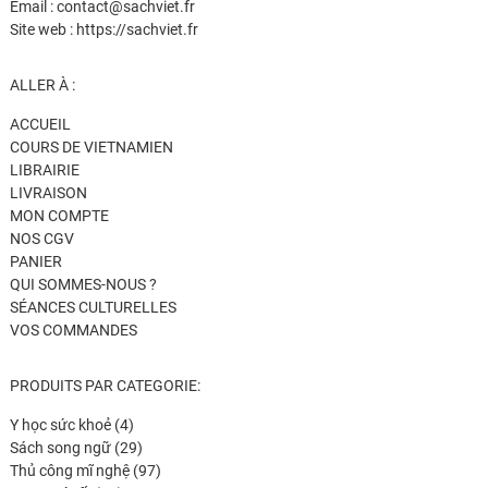
Email : contact@sachviet.fr
Site web : https://sachviet.fr
ALLER À :
ACCUEIL
COURS DE VIETNAMIEN
LIBRAIRIE
LIVRAISON
MON COMPTE
NOS CGV
PANIER
QUI SOMMES-NOUS ?
SÉANCES CULTURELLES
VOS COMMANDES
PRODUITS PAR CATEGORIE:
4
Y học sức khoẻ
4
produits
29
Sách song ngữ
29
produits
97
Thủ công mĩ nghệ
97