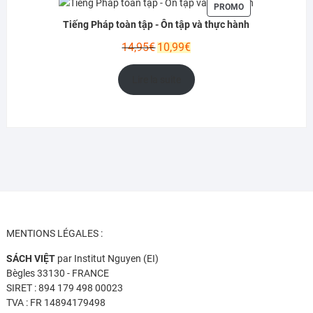
PRODUIT
PROMO
EN
Tiếng Pháp toàn tập - Ôn tập và thực hành
PROMOTION
Le
Le
14,95
€
10,99
€
prix
prix
initial
actuel
Lire la suite
était :
est :
14,95€.
10,99€.
MENTIONS LÉGALES :
SÁCH VIỆT
par Institut Nguyen (EI)
Bègles 33130 - FRANCE
SIRET : 894 179 498 00023
TVA : FR 14894179498