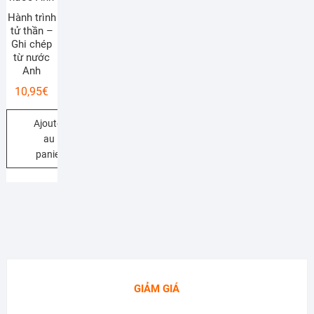
Hành trình
tử thần –
Ghi chép
từ nước
Anh
10,95
€
Ajouter
au
panier
GIẢM GIÁ