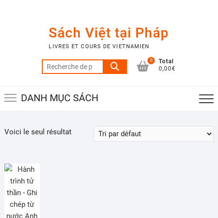
Skip
to
content
Sách Việt tại Pháp
LIVRES ET COURS DE VIETNAMIEN
0
Total
Recherche
0,00€
pour :
DANH MỤC SÁCH
Voici le seul résultat