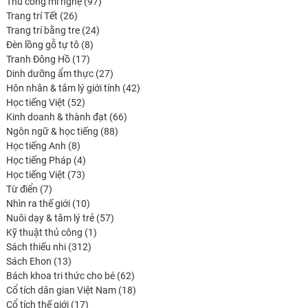
produits
97
Thủ công mĩ nghệ
97
26
produits
Trang trí Tết
26
produits
24
Trang trí bằng tre
24
8
produits
Đèn lồng gỗ tự tô
8
17
produits
Tranh Đông Hồ
17
produits
27
Dinh dưỡng ẩm thực
27
produits
42
Hôn nhân & tâm lý giới tính
42
52
produits
Học tiếng Việt
52
produits
66
Kinh doanh & thành đạt
66
88
produits
Ngôn ngữ & học tiếng
88
8
produits
Học tiếng Anh
8
produits
4
Học tiếng Pháp
4
73
produits
Học tiếng Việt
73
7
produits
Từ điển
7
produits
10
Nhìn ra thế giới
10
produits
57
Nuôi dạy & tâm lý trẻ
57
1
produits
Kỹ thuật thủ công
1
312
produit
Sách thiếu nhi
312
13
produits
Sách Ehon
13
produits
62
Bách khoa tri thức cho bé
62
produits
18
Cổ tích dân gian Việt Nam
18
17
produits
Cổ tích thế giới
17