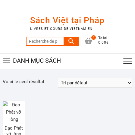
Skip
to
content
Sách Việt tại Pháp
LIVRES ET COURS DE VIETNAMIEN
0
Total
Recherche
0,00€
pour :
DANH MỤC SÁCH
Voici le seul résultat
Đạo Phật
vỡ lòng