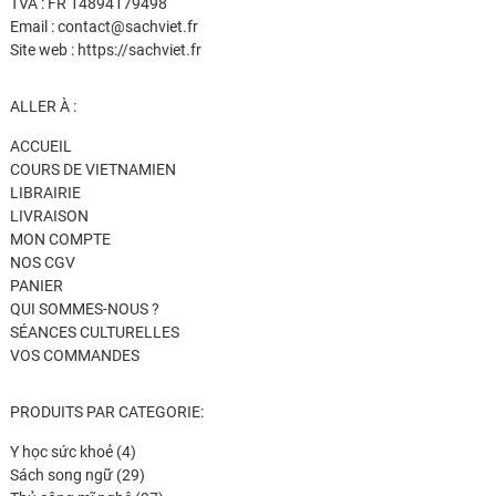
TVA : FR 14894179498
Email : contact@sachviet.fr
Site web : https://sachviet.fr
ALLER À :
ACCUEIL
COURS DE VIETNAMIEN
LIBRAIRIE
LIVRAISON
MON COMPTE
NOS CGV
PANIER
QUI SOMMES-NOUS ?
SÉANCES CULTURELLES
VOS COMMANDES
PRODUITS PAR CATEGORIE:
4
Y học sức khoẻ
4
produits
29
Sách song ngữ
29