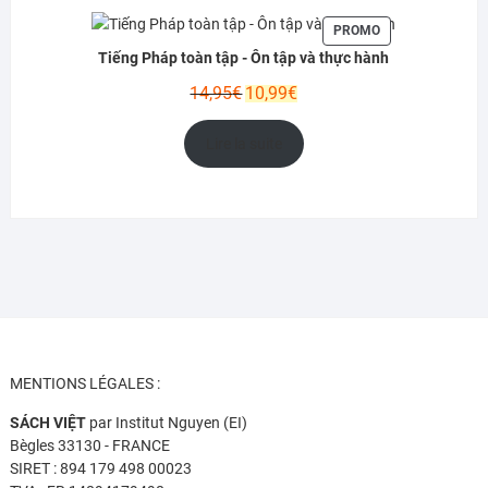
PRODUIT
PROMO
EN
Tiếng Pháp toàn tập - Ôn tập và thực hành
PROMOTION
Le
Le
14,95
€
10,99
€
prix
prix
initial
actuel
Lire la suite
était :
est :
14,95€.
10,99€.
MENTIONS LÉGALES :
SÁCH VIỆT
par Institut Nguyen (EI)
Bègles 33130 - FRANCE
SIRET : 894 179 498 00023