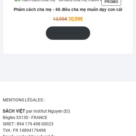
PRODUIT
PROMO
EN
Phẩm cách cha mẹ - 66 điều cha mẹ muốn dạy con cái
PROMOTI
Le
Le
13,95
€
10,99
€
prix
prix
initial
actuel
Ajouter au panier
était :
est :
13,95€.
10,99€.
MENTIONS LÉGALES :
SÁCH VIỆT
par Institut Nguyen (EI)
Bègles 33130 - FRANCE
SIRET : 894 179 498 00023
TVA : FR 14894179498