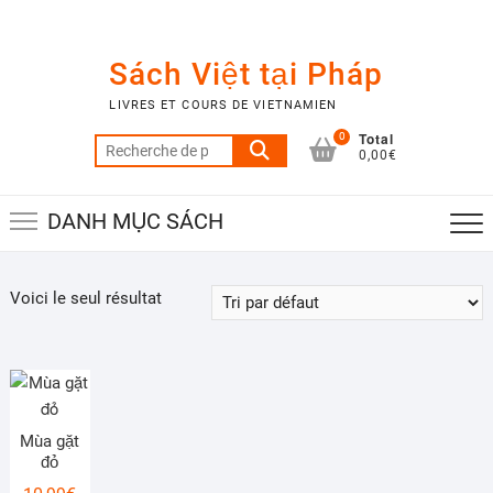
Skip
to
content
Sách Việt tại Pháp
LIVRES ET COURS DE VIETNAMIEN
Total
0
Recherche
0,00€
pour :
DANH MỤC SÁCH
Voici le seul résultat
Mùa gặt
đỏ