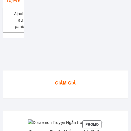
10,99
€
Ajouter
au
panier
GIẢM GIÁ
PRODUIT
PROMO
EN