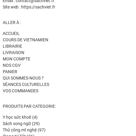
Email : contact@sachviet.fr
Site web : https://sachviet.fr
ALLER À :
ACCUEIL
COURS DE VIETNAMIEN
LIBRAIRIE
LIVRAISON
MON COMPTE
NOS CGV
PANIER
QUI SOMMES-NOUS ?
SÉANCES CULTURELLES
VOS COMMANDES
PRODUITS PAR CATEGORIE:
4
Y học sức khoẻ
4
produits
29
Sách song ngữ
29
produits
97
Thủ công mĩ nghệ
97