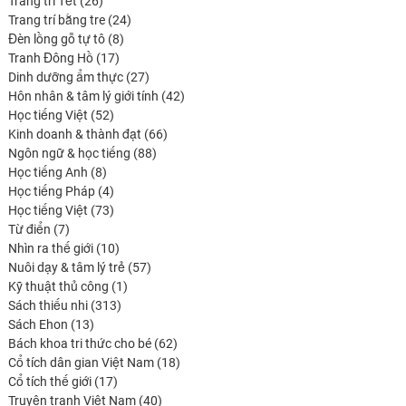
26
produits
Trang trí Tết
26
produits
24
Trang trí bằng tre
24
8
produits
Đèn lồng gỗ tự tô
8
17
produits
Tranh Đông Hồ
17
produits
27
Dinh dưỡng ẩm thực
27
produits
42
Hôn nhân & tâm lý giới tính
42
52
produits
Học tiếng Việt
52
produits
66
Kinh doanh & thành đạt
66
88
produits
Ngôn ngữ & học tiếng
88
8
produits
Học tiếng Anh
8
produits
4
Học tiếng Pháp
4
produits
73
Học tiếng Việt
73
7
produits
Từ điển
7
produits
10
Nhìn ra thế giới
10
produits
57
Nuôi dạy & tâm lý trẻ
57
1
produits
Kỹ thuật thủ công
1
313
produit
Sách thiếu nhi
313
13
produits
Sách Ehon
13
produits
62
Bách khoa tri thức cho bé
62
produits
18
Cổ tích dân gian Việt Nam
18
17
produits
Cổ tích thế giới
17
produits
40
Truyện tranh Việt Nam
40