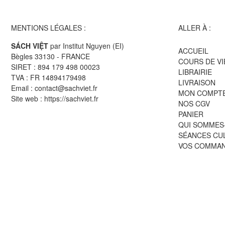
MENTIONS LÉGALES :
ALLER À :
SÁCH VIỆT
par Institut Nguyen (EI)
ACCUEIL
Bègles 33130 - FRANCE
COURS DE V
SIRET : 894 179 498 00023
LIBRAIRIE
TVA : FR 14894179498
LIVRAISON
Email : contact@sachviet.fr
MON COMPT
Site web : https://sachviet.fr
NOS CGV
PANIER
QUI SOMMES
SÉANCES CU
VOS COMMA