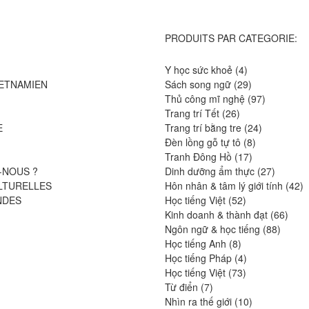
PRODUITS PAR CATEGORIE:
4
Y học sức khoẻ
4
produits
29
IETNAMIEN
Sách song ngữ
29
produits
97
Thủ công mĩ nghệ
97
26
produits
Trang trí Tết
26
produits
24
E
Trang trí bằng tre
24
8
produits
Đèn lồng gỗ tự tô
8
17
produits
Tranh Đông Hồ
17
produits
27
-NOUS ?
Dinh dưỡng ẩm thực
27
produits
4
LTURELLES
Hôn nhân & tâm lý giới tính
42
52
pr
NDES
Học tiếng Việt
52
produits
66
Kinh doanh & thành đạt
66
88
produ
Ngôn ngữ & học tiếng
88
8
produit
Học tiếng Anh
8
produits
4
Học tiếng Pháp
4
73
produits
Học tiếng Việt
73
7
produits
Từ điển
7
produits
10
Nhìn ra thế giới
10