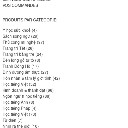
VOS COMMANDES
PRODUITS PAR CATEGORIE:
4
Y học sức khoẻ
4
produits
29
Sách song ngữ
29
produits
97
Thủ công mĩ nghệ
97
26
produits
Trang trí Tết
26
produits
24
Trang trí bằng tre
24
8
produits
Đèn lồng gỗ tự tô
8
17
produits
Tranh Đông Hồ
17
produits
27
Dinh dưỡng ẩm thực
27
produits
42
Hôn nhân & tâm lý giới tính
42
52
produits
Học tiếng Việt
52
produits
66
Kinh doanh & thành đạt
66
88
produits
Ngôn ngữ & học tiếng
88
8
produits
Học tiếng Anh
8
produits
4
Học tiếng Pháp
4
73
produits
Học tiếng Việt
73
7
produits
Từ điển
7
produits
10
Nhìn ra thế giới
10