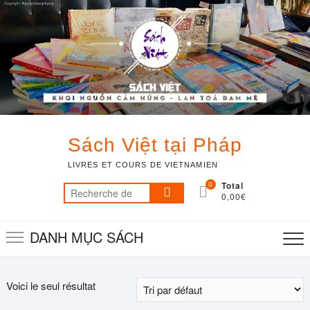
Skip
to
content
Sách Việt tại Pháp
LIVRES ET COURS DE VIETNAMIEN
0
Total
Recherche
0,00€
pour :
DANH MỤC SÁCH
Voici le seul résultat