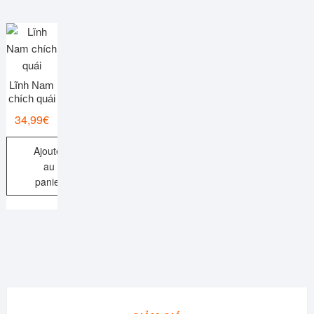
Lĩnh Nam
chích quái
34,99
€
Ajouter
au
panier