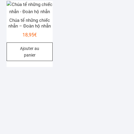
Chúa tể những chiếc
nhẫn – Đoàn hộ nhẫn
18,95
€
Ajouter au
panier