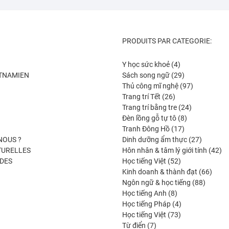
PRODUITS PAR CATEGORIE:
4
Y học sức khoẻ
4
produits
29
ETNAMIEN
Sách song ngữ
29
produits
97
Thủ công mĩ nghệ
97
26
produits
Trang trí Tết
26
produits
24
Trang trí bằng tre
24
8
produits
Đèn lồng gỗ tự tô
8
17
produits
Tranh Đông Hồ
17
produits
27
NOUS ?
Dinh dưỡng ẩm thực
27
produits
42
TURELLES
Hôn nhân & tâm lý giới tính
42
52
pro
DES
Học tiếng Việt
52
produits
66
Kinh doanh & thành đạt
66
88
produi
Ngôn ngữ & học tiếng
88
8
produits
Học tiếng Anh
8
produits
4
Học tiếng Pháp
4
73
produits
Học tiếng Việt
73
7
produits
Từ điển
7