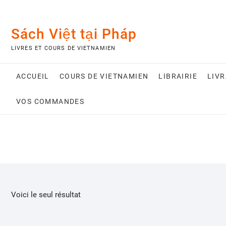
Skip
to
content
Sách Việt tại Pháp
LIVRES ET COURS DE VIETNAMIEN
ACCUEIL
COURS DE VIETNAMIEN
LIBRAIRIE
LIV
VOS COMMANDES
Voici le seul résultat