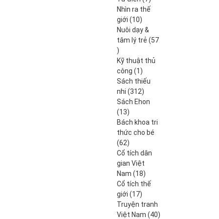
produits
Nhìn ra thế
10
giới
10
produits
Nuôi dạy &
tâm lý trẻ
57
57
produits
Kỹ thuật thủ
1
công
1
produit
Sách thiếu
312
nhi
312
produits
Sách Ehon
13
13
produits
Bách khoa tri
thức cho bé
62
62
produits
Cổ tích dân
gian Việt
18
Nam
18
produits
Cổ tích thế
17
giới
17
produits
Truyện tranh
40
Việt Nam
40