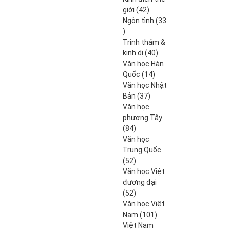
42
giới
42
produits
Ngôn tình
33
33
produits
Trinh thám &
40
kinh dị
40
produits
Văn học Hàn
14
Quốc
14
produits
Văn học Nhật
37
Bản
37
produits
Văn học
phương Tây
84
84
produits
Văn học
Trung Quốc
52
52
produits
Văn học Việt
đương đại
52
52
produits
Văn học Việt
101
Nam
101
produits
Việt Nam