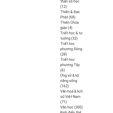
thần số học
12
12
produits
Thiền & đạo
68
Phật
68
produits
Thiên Chúa
4
giáo
4
produits
Triết học & tư
32
tưởng
32
produits
Triết học
phương Đông
28
28
produits
Triết học
phương Tây
6
6
produits
Ứng xử & kỹ
năng sống
162
162
produits
Văn hoá & lịch
sử Việt Nam
71
71
produits
300
Văn học
300
produits
Kinh điển thế