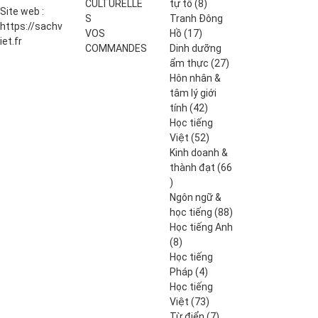
8
CULTURELLE
tự tô
8
Site web :
produits
S
Tranh Đông
https://sachv
17
VOS
Hồ
17
iet.fr
produits
COMMANDES
Dinh dưỡng
27
ẩm thực
27
produits
Hôn nhân &
tâm lý giới
42
tính
42
produits
Học tiếng
52
Việt
52
produits
Kinh doanh &
thành đạt
66
66
produits
Ngôn ngữ &
88
học tiếng
88
produits
Học tiếng Anh
8
8
produits
Học tiếng
4
Pháp
4
produits
Học tiếng
73
Việt
73
produits
7
Từ điển
7