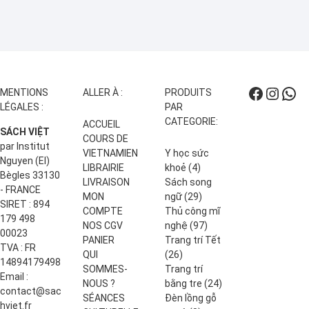
Facebo
Insta
Wha
MENTIONS
ALLER À :
PRODUITS
LÉGALES :
PAR
CATEGORIE:
ACCUEIL
SÁCH VIỆT
COURS DE
par Institut
VIETNAMIEN
Y học sức
Nguyen (EI)
4
LIBRAIRIE
khoẻ
4
Bègles 33130
produits
LIVRAISON
Sách song
- FRANCE
29
MON
ngữ
29
SIRET : 894
produits
COMPTE
Thủ công mĩ
179 498
97
NOS CGV
nghệ
97
00023
produits
PANIER
Trang trí Tết
TVA : FR
26
QUI
26
14894179498
produits
SOMMES-
Trang trí
Email :
24
NOUS ?
bằng tre
24
contact@sac
produits
SÉANCES
Đèn lồng gỗ
hviet.fr