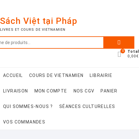
Skip
to
Accueil
NOS
LIVRAISON
POUR
QUI
COURS
VOS
PANIER
SÉANCES
content
Sách Việt tại Pháp
CGV
CONTACTER
SOMMES-
DE
COMMANDES
CULTURELLES
LIVRES ET COURS DE VIETNAMIEN
NOUS
VIETNAMIEN
?
Recherche
pour :
0
Total
0,00€
ACCUEIL
COURS DE VIETNAMIEN
LIBRAIRIE
LIVRAISON
MON COMPTE
NOS CGV
PANIER
QUI SOMMES-NOUS ?
SÉANCES CULTURELLES
VOS COMMANDES