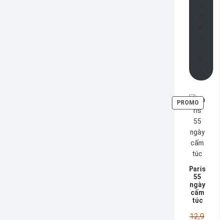
u
p
a
n
i
e
r
PRODU
PROMO
EN
PROMO
Paris
55
ngày
cấm
túc
12,9