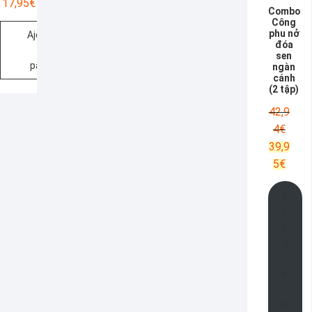
17,95
€
Combo
Công
phu nở
Ajouter
đóa
au
sen
panier
ngàn
cánh
(2 tập)
42,9
Le
4
€
prix
39,9
initial
Le
5
€
était :
prix
42,94
actue
A
est :
j
39,95
o
u
t
e
r
a