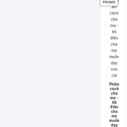
PRODU
PROMO
EN
PROMO
Phẩm
cách
cha
mẹ -
66
điều
cha
mẹ
muốn
dạy