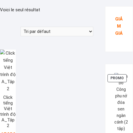
Voici le seul résultat
GIẢ
M
GIÁ
PROD
PROMO
EN
PRO
Click
tiếng
Việt
trình độ
A_Tập
2