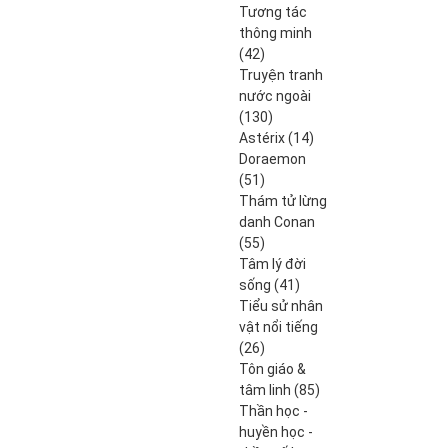
produits
Tương tác
thông minh
42
42
produits
Truyện tranh
nước ngoài
130
130
produits
14
Astérix
14
produits
Doraemon
51
51
produits
Thám tử lừng
danh Conan
55
55
produits
Tâm lý đời
41
sống
41
produits
Tiểu sử nhân
vật nổi tiếng
26
26
produits
Tôn giáo &
85
tâm linh
85
produits
Thần học -
huyền học -