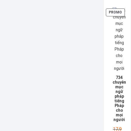
PROD
PROMO
EN
PRO
734
chuyên
mục
ngữ
pháp
tiếng
Pháp
cho
mọi
người
17,9