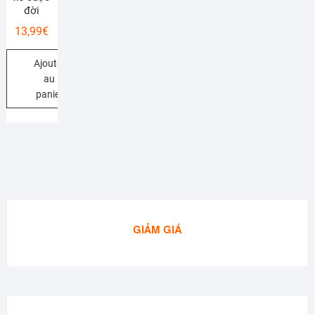
đời
13,99
€
Ajouter
au
panier
GIẢM GIÁ