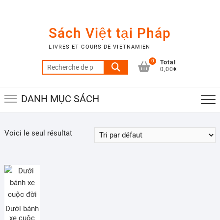
Skip
to
content
Sách Việt tại Pháp
LIVRES ET COURS DE VIETNAMIEN
Total
0
Recherche
0,00€
pour :
DANH MỤC SÁCH
Voici le seul résultat
Dưới bánh
xe cuộc