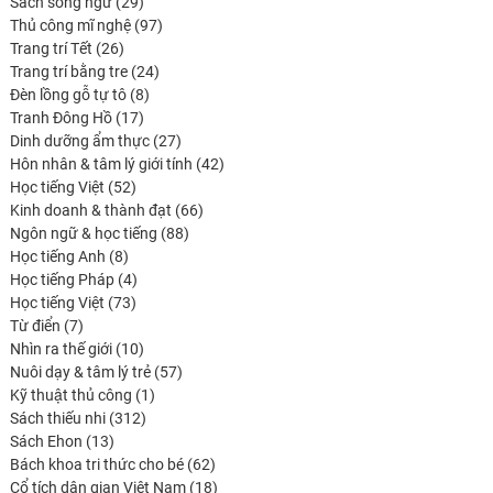
produits
29
Sách song ngữ
29
produits
97
Thủ công mĩ nghệ
97
26
produits
Trang trí Tết
26
produits
24
Trang trí bằng tre
24
8
produits
Đèn lồng gỗ tự tô
8
17
produits
Tranh Đông Hồ
17
produits
27
Dinh dưỡng ẩm thực
27
produits
42
Hôn nhân & tâm lý giới tính
42
52
produits
Học tiếng Việt
52
produits
66
Kinh doanh & thành đạt
66
88
produits
Ngôn ngữ & học tiếng
88
8
produits
Học tiếng Anh
8
produits
4
Học tiếng Pháp
4
73
produits
Học tiếng Việt
73
7
produits
Từ điển
7
produits
10
Nhìn ra thế giới
10
produits
57
Nuôi dạy & tâm lý trẻ
57
1
produits
Kỹ thuật thủ công
1
312
produit
Sách thiếu nhi
312
13
produits
Sách Ehon
13
produits
62
Bách khoa tri thức cho bé
62
produits
18
Cổ tích dân gian Việt Nam
18