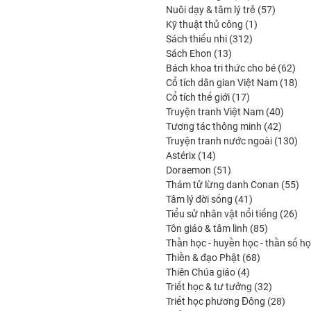
produits
57
Nuôi dạy & tâm lý trẻ
57
1
produits
Kỹ thuật thủ công
1
312
produit
Sách thiếu nhi
312
13
produits
Sách Ehon
13
produits
62
Bách khoa tri thức cho bé
62
prod
18
Cổ tích dân gian Việt Nam
18
17
pro
Cổ tích thế giới
17
produits
40
Truyện tranh Việt Nam
40
42
produi
Tương tác thông minh
42
produit
130
Truyện tranh nước ngoài
130
14
pro
Astérix
14
produits
51
Doraemon
51
produits
55
Thám tử lừng danh Conan
55
41
pro
Tâm lý đời sống
41
produits
26
Tiểu sử nhân vật nổi tiếng
26
85
pro
Tôn giáo & tâm linh
85
produits
Thần học - huyền học - thần số h
68
Thiền & đạo Phật
68
4
produits
Thiên Chúa giáo
4
produits
32
Triết học & tư tưởng
32
produits
28
Triết học phương Đông
28