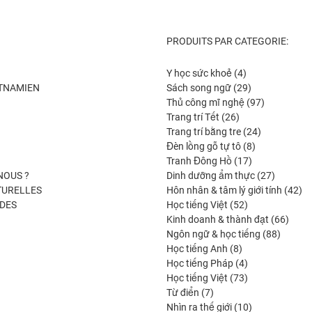
PRODUITS PAR CATEGORIE:
4
Y học sức khoẻ
4
produits
29
ETNAMIEN
Sách song ngữ
29
produits
97
Thủ công mĩ nghệ
97
26
produits
Trang trí Tết
26
produits
24
Trang trí bằng tre
24
8
produits
Đèn lồng gỗ tự tô
8
17
produits
Tranh Đông Hồ
17
produits
27
NOUS ?
Dinh dưỡng ẩm thực
27
produits
42
TURELLES
Hôn nhân & tâm lý giới tính
42
52
pro
DES
Học tiếng Việt
52
produits
66
Kinh doanh & thành đạt
66
88
produi
Ngôn ngữ & học tiếng
88
8
produit
Học tiếng Anh
8
produits
4
Học tiếng Pháp
4
produits
73
Học tiếng Việt
73
7
produits
Từ điển
7
produits
10
Nhìn ra thế giới
10