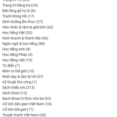
produits
24
Trang trí bằng tre
24
8
produits
Đèn lồng gỗ tự tô
8
17
produits
Tranh Đông Hồ
17
produits
27
Dinh dưỡng ẩm thực
27
produits
42
Hôn nhân & tâm lý giới tính
42
52
produits
Học tiếng Việt
52
produits
66
Kinh doanh & thành đạt
66
88
produits
Ngôn ngữ & học tiếng
88
8
produits
Học tiếng Anh
8
produits
4
Học tiếng Pháp
4
73
produits
Học tiếng Việt
73
7
produits
Từ điển
7
produits
10
Nhìn ra thế giới
10
produits
57
Nuôi dạy & tâm lý trẻ
57
1
produits
Kỹ thuật thủ công
1
313
produit
Sách thiếu nhi
313
13
produits
Sách Ehon
13
produits
62
Bách khoa tri thức cho bé
62
produits
18
Cổ tích dân gian Việt Nam
18
17
produits
Cổ tích thế giới
17
produits
40
Truyện tranh Việt Nam
40