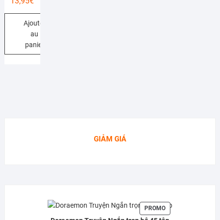
13,95
€
Ajouter
au
panier
GIẢM GIÁ
PRODUIT
PROMO
EN