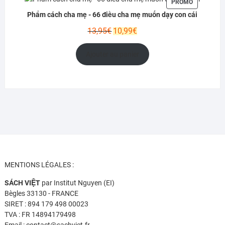
PRODUIT
PROMO
EN
Phẩm cách cha mẹ - 66 điều cha mẹ muốn dạy con cái
PROMOTIO
Le
Le
13,95
€
10,99
€
prix
prix
initial
actuel
Ajouter au panier
était :
est :
13,95€.
10,99€.
MENTIONS LÉGALES :
SÁCH VIỆT
par Institut Nguyen (EI)
Bègles 33130 - FRANCE
SIRET : 894 179 498 00023
TVA : FR 14894179498