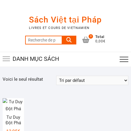
Skip
to
content
Sách Việt tại Pháp
LIVRES ET COURS DE VIETNAMIEN
0
Total
Recherche
0,00€
pour :
DANH MỤC SÁCH
Voici le seul résultat
Tư Duy
Đột Phá