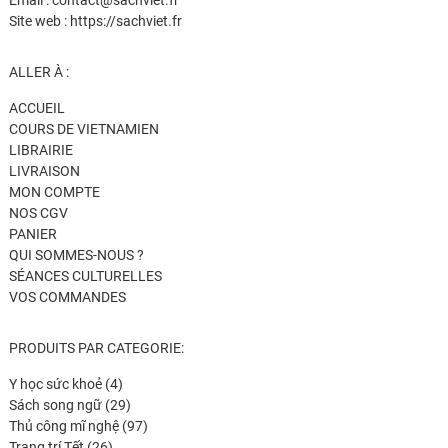
Email : contact@sachviet.fr
Site web : https://sachviet.fr
ALLER À :
ACCUEIL
COURS DE VIETNAMIEN
LIBRAIRIE
LIVRAISON
MON COMPTE
NOS CGV
PANIER
QUI SOMMES-NOUS ?
SÉANCES CULTURELLES
VOS COMMANDES
PRODUITS PAR CATEGORIE:
4
Y học sức khoẻ
4
produits
29
Sách song ngữ
29
produits
97
Thủ công mĩ nghệ
97
26
produits
Trang trí Tết
26