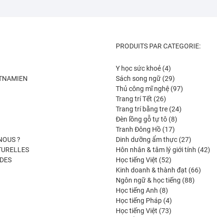
PRODUITS PAR CATEGORIE:
4
Y học sức khoẻ
4
produits
29
ETNAMIEN
Sách song ngữ
29
produits
97
Thủ công mĩ nghệ
97
26
produits
Trang trí Tết
26
produits
24
Trang trí bằng tre
24
8
produits
Đèn lồng gỗ tự tô
8
17
produits
Tranh Đông Hồ
17
produits
27
NOUS ?
Dinh dưỡng ẩm thực
27
produits
42
TURELLES
Hôn nhân & tâm lý giới tính
42
52
pro
DES
Học tiếng Việt
52
produits
66
Kinh doanh & thành đạt
66
88
produi
Ngôn ngữ & học tiếng
88
8
produits
Học tiếng Anh
8
produits
4
Học tiếng Pháp
4
73
produits
Học tiếng Việt
73