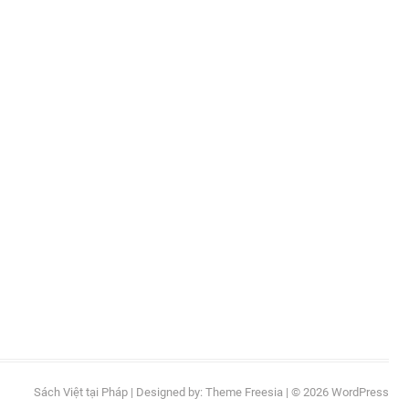
ts
its
oduits
ts
Sách Việt tại Pháp
| Designed by:
Theme Freesia
| © 2026
WordPress