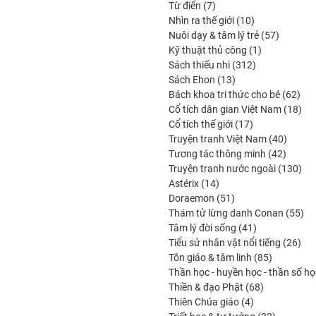
7
produits
Từ điển
7
produits
10
Nhìn ra thế giới
10
produits
57
Nuôi dạy & tâm lý trẻ
57
1
produits
Kỹ thuật thủ công
1
312
produit
Sách thiếu nhi
312
13
produits
Sách Ehon
13
produits
62
Bách khoa tri thức cho bé
62
prod
18
Cổ tích dân gian Việt Nam
18
17
prod
Cổ tích thế giới
17
produits
40
Truyện tranh Việt Nam
40
42
produit
Tương tác thông minh
42
produit
130
Truyện tranh nước ngoài
130
14
prod
Astérix
14
produits
51
Doraemon
51
produits
55
Thám tử lừng danh Conan
55
41
pro
Tâm lý đời sống
41
produits
26
Tiểu sử nhân vật nổi tiếng
26
85
prod
Tôn giáo & tâm linh
85
produits
Thần học - huyền học - thần số họ
68
Thiền & đạo Phật
68
4
produits
Thiên Chúa giáo
4