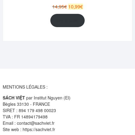
PROMOTION
Le
Le
14,95
€
10,99
€
prix
prix
initial
actuel
Lire la suite
était :
est :
14,95€.
10,99€.
MENTIONS LÉGALES :
SÁCH VIỆT
par Institut Nguyen (EI)
Bègles 33130 - FRANCE
SIRET : 894 179 498 00023
TVA : FR 14894179498
Email : contact@sachviet.fr
Site web : https://sachviet.fr