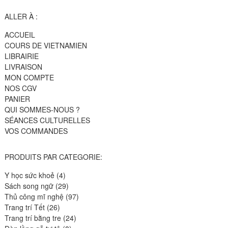
ALLER À :
ACCUEIL
COURS DE VIETNAMIEN
LIBRAIRIE
LIVRAISON
MON COMPTE
NOS CGV
PANIER
QUI SOMMES-NOUS ?
SÉANCES CULTURELLES
VOS COMMANDES
PRODUITS PAR CATEGORIE:
4
Y học sức khoẻ
4
produits
29
Sách song ngữ
29
produits
97
Thủ công mĩ nghệ
97
26
produits
Trang trí Tết
26
produits
24
Trang trí bằng tre
24