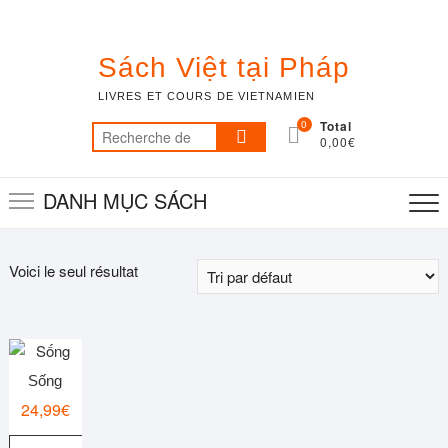
Skip
to
content
Sách Việt tại Pháp
LIVRES ET COURS DE VIETNAMIEN
0
Total
Recherche
0,00€
pour :
DANH MỤC SÁCH
Voici le seul résultat
Sống
24,99
€