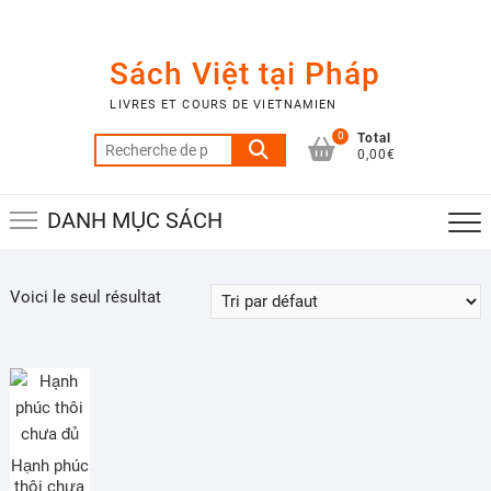
Skip
to
content
Sách Việt tại Pháp
LIVRES ET COURS DE VIETNAMIEN
0
Total
Recherche
0,00€
pour :
DANH MỤC SÁCH
Voici le seul résultat
Hạnh phúc
thôi chưa