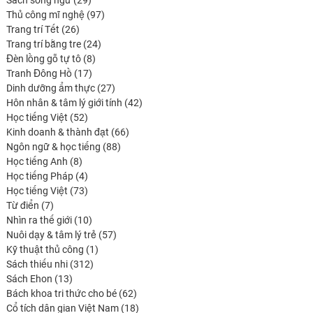
Sách song ngữ
29
produits
97
Thủ công mĩ nghệ
97
26
produits
Trang trí Tết
26
produits
24
Trang trí bằng tre
24
8
produits
Đèn lồng gỗ tự tô
8
17
produits
Tranh Đông Hồ
17
produits
27
Dinh dưỡng ẩm thực
27
produits
42
Hôn nhân & tâm lý giới tính
42
52
produits
Học tiếng Việt
52
produits
66
Kinh doanh & thành đạt
66
88
produits
Ngôn ngữ & học tiếng
88
8
produits
Học tiếng Anh
8
produits
4
Học tiếng Pháp
4
produits
73
Học tiếng Việt
73
7
produits
Từ điển
7
produits
10
Nhìn ra thế giới
10
produits
57
Nuôi dạy & tâm lý trẻ
57
1
produits
Kỹ thuật thủ công
1
312
produit
Sách thiếu nhi
312
13
produits
Sách Ehon
13
produits
62
Bách khoa tri thức cho bé
62
produits
18
Cổ tích dân gian Việt Nam
18