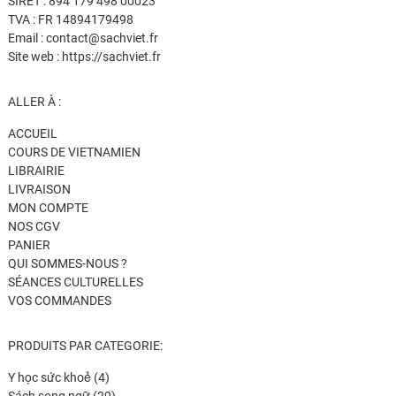
SIRET : 894 179 498 00023
TVA : FR 14894179498
Email : contact@sachviet.fr
Site web : https://sachviet.fr
ALLER À :
ACCUEIL
COURS DE VIETNAMIEN
LIBRAIRIE
LIVRAISON
MON COMPTE
NOS CGV
PANIER
QUI SOMMES-NOUS ?
SÉANCES CULTURELLES
VOS COMMANDES
PRODUITS PAR CATEGORIE:
4
Y học sức khoẻ
4
produits
29