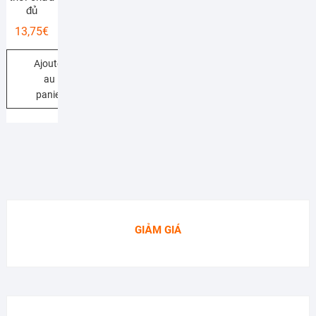
đủ
13,75
€
Ajouter
au
panier
GIẢM GIÁ