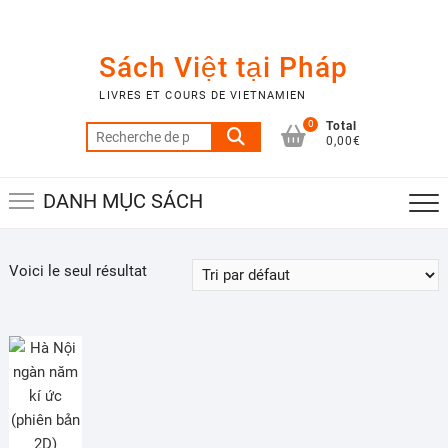
Skip
to
content
Sách Việt tại Pháp
LIVRES ET COURS DE VIETNAMIEN
0
Total
Recherche
0,00€
pour :
DANH MỤC SÁCH
Voici le seul résultat