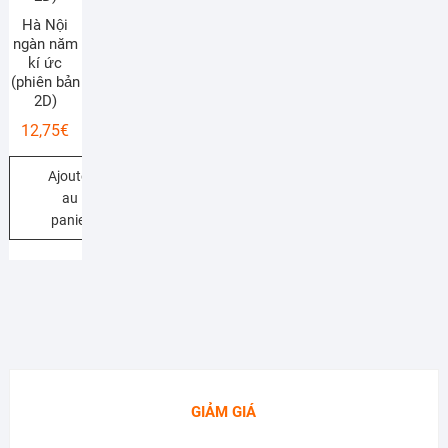
Hà Nội
ngàn năm
kí ức
(phiên bản
2D)
12,75
€
Ajouter
au
panier
GIẢM GIÁ