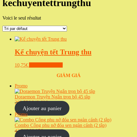
kechuyentettrungthu
Voici le seul résultat
Kể chuyện tết Trung thu
10,75
€
Ajouter au panier
GIẢM GIÁ
Produit
Promo
en
promotion
Doraemon Truyện Ngắn trọn bộ 45 tập
Le
Le
269,55
€
242,60
€
prix
prix
Ajouter au panier
initial
actuel
Produit
Promo
était :
est :
en
269,55€.
242,60€.
promotion
Combo Công phu nở đóa sen ngàn cánh (2 tập)
Le
Le
42,94
€
39,95
€
prix
prix
Ajouter au panier