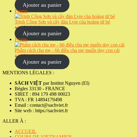
prix
prix
Ajouter au panier
initial
actuel
Produit
Promo
était :
est :
en
15,99€.
12,99€.
promotion
Trịnh Công Sơn và cây đàn Lyre của hoàng tử bé
Le
Le
12,95
€
9,99
€
prix
prix
Ajouter au panier
initial
actuel
Produit
Promo
était :
est :
en
12,95€.
9,99€.
promotion
Phẩm cách cha mẹ - 66 điều cha mẹ muốn dạy con cái
Le
Le
13,95
€
10,99
€
prix
prix
Ajouter au panier
initial
actuel
était :
est :
MENTIONS LÉGALES :
13,95€.
10,99€.
SÁCH VIỆT
par Institut Nguyen (EI)
Bègles 33130 - FRANCE
SIRET : 894 179 498 00023
TVA : FR 14894179498
Email : contact@sachviet.fr
Site web : https://sachviet.fr
ALLER À :
ACCUEIL
COURS DE VIETNAMIEN