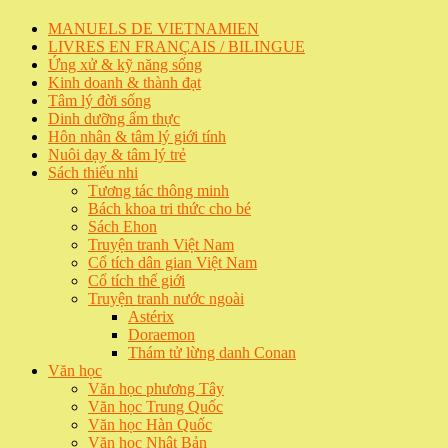
MANUELS DE VIETNAMIEN
LIVRES EN FRANÇAIS / BILINGUE
Ứng xử & kỹ năng sống
Kinh doanh & thành đạt
Tâm lý đời sống
Dinh dưỡng ẩm thực
Hôn nhân & tâm lý giới tính
Nuôi dạy & tâm lý trẻ
Sách thiếu nhi
Tương tác thông minh
Bách khoa tri thức cho bé
Sách Ehon
Truyện tranh Việt Nam
Cổ tích dân gian Việt Nam
Cổ tích thế giới
Truyện tranh nước ngoài
Astérix
Doraemon
Thám tử lừng danh Conan
Văn học
Văn học phương Tây
Văn học Trung Quốc
Văn học Hàn Quốc
Văn học Nhật Bản