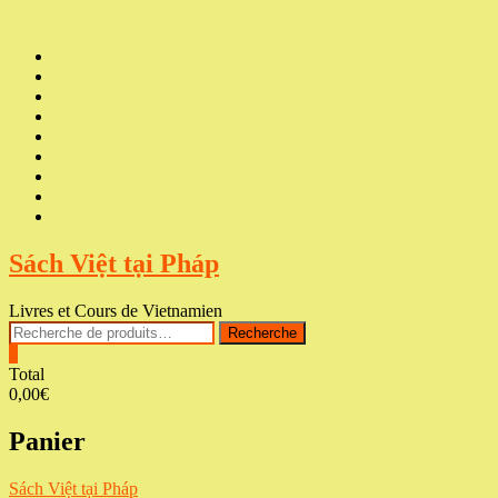
Skip
to
Accueil
content
NOS
CGV
LIVRAISON
POUR
CONTACTER
QUI
SOMMES-
COURS
NOUS
DE
VOS
?
VIETNAMIEN
COMMANDES
PANIER
SÉANCES
CULTURELLES
Sách Việt tại Pháp
Livres et Cours de Vietnamien
Recherche
Recherche
pour :
0
Total
0,00€
Panier
Sách Việt tại Pháp