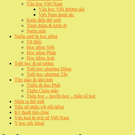
Văn học Việt Nam
Văn học Việt đương đại
Việt Nam danh tác
Kinh điển thế giới
Trinh thám & kinh dị
Ngôn tình
Ngôn ngữ & học tiếng
Từ điển
Học tiếng Việt
Học tiếng Pháp
Học tiếng Anh
Triết học & tư tưởng
Triết học phương Đông
Triết học phương Tây
Tôn giáo & tâm linh
Thiền & đạo Phật
Thiên Chúa giáo
Thần học – huyền học – thần số học
Nhìn ra thế giới
Tiểu sử nhân vật nổi tiếng
Kỹ thuật thủ công
Văn hoá & lịch sử Việt Nam
Y học sức khoẻ