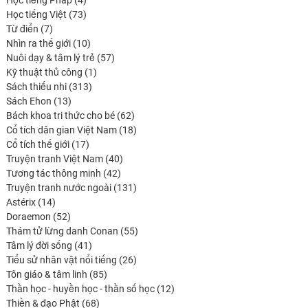
Học tiếng Pháp
4
produits
73
Học tiếng Việt
73
7
produits
Từ điển
7
produits
10
Nhìn ra thế giới
10
produits
57
Nuôi dạy & tâm lý trẻ
57
1
produits
Kỹ thuật thủ công
1
313
produit
Sách thiếu nhi
313
13
produits
Sách Ehon
13
produits
62
Bách khoa tri thức cho bé
62
produits
18
Cổ tích dân gian Việt Nam
18
17
produits
Cổ tích thế giới
17
produits
40
Truyện tranh Việt Nam
40
42
produits
Tương tác thông minh
42
produits
131
Truyện tranh nước ngoài
131
14
produits
Astérix
14
produits
52
Doraemon
52
produits
55
Thám tử lừng danh Conan
55
41
produits
Tâm lý đời sống
41
produits
26
Tiểu sử nhân vật nổi tiếng
26
85
produits
Tôn giáo & tâm linh
85
produits
12
Thần học - huyền học - thần số học
12
68
produits
Thiền & đạo Phật
68