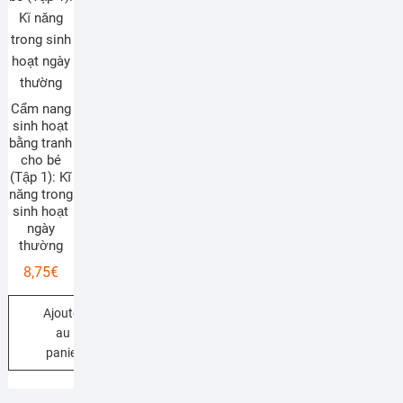
Cẩm nang
sinh hoạt
bằng tranh
cho bé
(Tập 1): Kĩ
năng trong
sinh hoạt
ngày
thường
8,75
€
Ajouter
au
panier