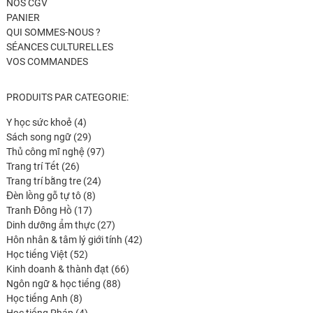
NOS CGV
PANIER
QUI SOMMES-NOUS ?
SÉANCES CULTURELLES
VOS COMMANDES
PRODUITS PAR CATEGORIE:
4
Y học sức khoẻ
4
produits
29
Sách song ngữ
29
produits
97
Thủ công mĩ nghệ
97
26
produits
Trang trí Tết
26
produits
24
Trang trí bằng tre
24
8
produits
Đèn lồng gỗ tự tô
8
17
produits
Tranh Đông Hồ
17
produits
27
Dinh dưỡng ẩm thực
27
produits
42
Hôn nhân & tâm lý giới tính
42
52
produits
Học tiếng Việt
52
produits
66
Kinh doanh & thành đạt
66
88
produits
Ngôn ngữ & học tiếng
88
8
produits
Học tiếng Anh
8
produits
4