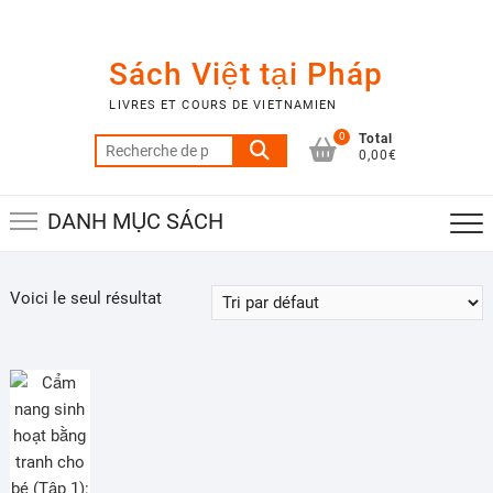
Skip
to
content
Sách Việt tại Pháp
LIVRES ET COURS DE VIETNAMIEN
0
Total
Recherche
0,00€
pour :
DANH MỤC SÁCH
Voici le seul résultat