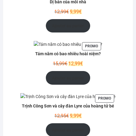
Dị bản của mỗi nhà
PROMOTION
Le
Le
12,99
€
9,99
€
prix
prix
initial
actuel
Ajouter au panier
était :
est :
12,99€.
9,99€.
PRODUIT
PROMO
EN
Tám năm có bao nhiêu hoài niệm?
PROMOTION
Le
Le
15,99
€
12,99
€
prix
prix
initial
actuel
Ajouter au panier
était :
est :
15,99€.
12,99€.
PRODUIT
PROMO
EN
Trịnh Công Sơn và cây đàn Lyre của hoàng tử bé
PROMOTION
Le
Le
12,95
€
9,99
€
prix
prix
initial
actuel
Ajouter au panier
était :
est :