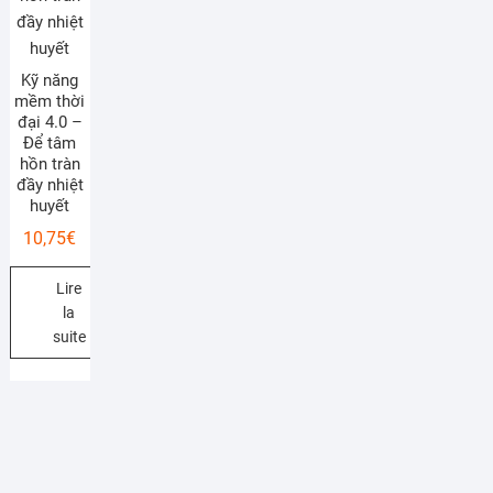
Kỹ năng
mềm thời
đại 4.0 –
Để tâm
hồn tràn
đầy nhiệt
huyết
10,75
€
Lire
la
suite