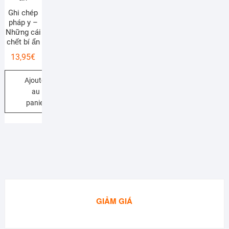
Ghi chép
pháp y –
Những cái
chết bí ẩn
13,95
€
Ajouter
au
panier
GIẢM GIÁ