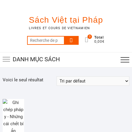
Skip
to
content
Sách Việt tại Pháp
LIVRES ET COURS DE VIETNAMIEN
Total
0
Recherche
0,00€
pour :
DANH MỤC SÁCH
Voici le seul résultat