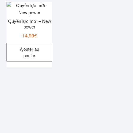
Quyền lực mới – New
power
14,99
€
Ajouter au
panier