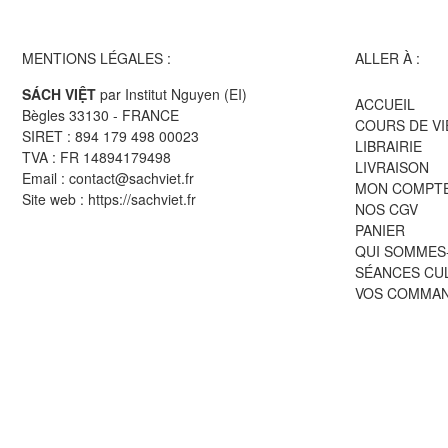
MENTIONS LÉGALES :
ALLER À :
SÁCH VIỆT
par Institut Nguyen (EI)
ACCUEIL
Bègles 33130 - FRANCE
COURS DE V
SIRET : 894 179 498 00023
LIBRAIRIE
TVA : FR 14894179498
LIVRAISON
Email : contact@sachviet.fr
MON COMPT
Site web : https://sachviet.fr
NOS CGV
PANIER
QUI SOMMES
SÉANCES CU
VOS COMMA