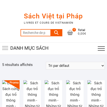
Skip
to
content
Sách Việt tại Pháp
LIVRES ET COURS DE VIETNAMIEN
0
Total
Recherche
0,00€
pour :
DANH MỤC SÁCH
5 résultats affichés
Promo !