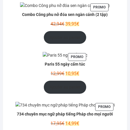
PRODUIT
PROMO
EN
Combo Công phu nở đóa sen ngàn cánh (2 tập)
PROMOTION
Le
Le
42,94
€
39,95
€
prix
prix
initial
actuel
Ajouter au panier
était :
est :
42,94€.
39,95€.
PRODUIT
PROMO
EN
Paris 55 ngày cấm túc
PROMOTION
Le
Le
12,99
€
10,95
€
prix
prix
initial
actuel
Ajouter au panier
était :
est :
12,99€.
10,95€.
PRODUIT
PROMO
EN
734 chuyên mục ngữ pháp tiếng Pháp cho mọi người
PROMOTIO
Le
Le
17,95
€
14,99
€
prix
prix