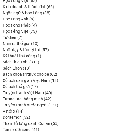
52
produits
Học tiếng Việt
52
produits
66
Kinh doanh & thành đạt
66
88
produits
Ngôn ngữ & học tiếng
88
8
produits
Học tiếng Anh
8
produits
4
Học tiếng Pháp
4
produits
73
Học tiếng Việt
73
7
produits
Từ điển
7
produits
10
Nhìn ra thế giới
10
produits
57
Nuôi dạy & tâm lý trẻ
57
1
produits
Kỹ thuật thủ công
1
313
produit
Sách thiếu nhi
313
13
produits
Sách Ehon
13
produits
62
Bách khoa tri thức cho bé
62
produits
18
Cổ tích dân gian Việt Nam
18
17
produits
Cổ tích thế giới
17
produits
40
Truyện tranh Việt Nam
40
42
produits
Tương tác thông minh
42
produits
131
Truyện tranh nước ngoài
131
14
produits
Astérix
14
produits
52
Doraemon
52
produits
55
Thám tử lừng danh Conan
55
41
produits
Tâm lý đời sống
41