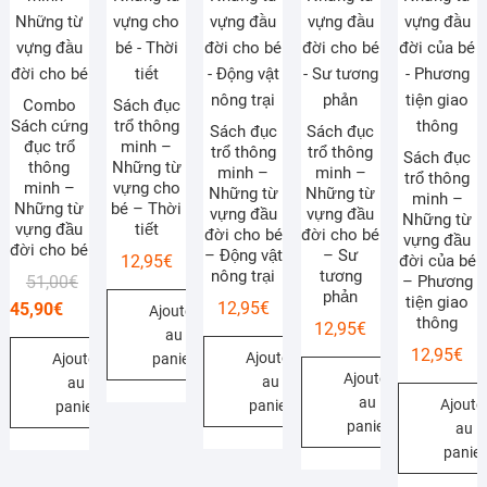
Combo
Sách đục
Sách cứng
trổ thông
Sách đục
Sách đục
đục trổ
minh –
trổ thông
trổ thông
Sách đục
thông
Những từ
minh –
minh –
trổ thông
minh –
vựng cho
Những từ
Những từ
minh –
Những từ
bé – Thời
vựng đầu
vựng đầu
Những từ
vựng đầu
tiết
đời cho bé
đời cho bé
vựng đầu
đời cho bé
– Động vật
– Sư
đời của bé
12,95
€
nông trại
tương
Le
Le
– Phương
51,00
€
phản
tiện giao
prix
prix
12,95
€
45,90
€
Ajouter
thông
12,95
€
initial
actuel
au
12,95
€
Ajouter
était :
est :
Ajouter
panier
Ajouter
au
au
51,00€.
45,90€.
au
Ajoute
panier
panier
panier
au
panier