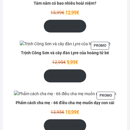
EN
Tám năm có bao nhiêu hoài niệm?
PROMOTION
Le
Le
15,99
€
12,99
€
prix
prix
initial
actuel
Ajouter au panier
était :
est :
15,99€.
12,99€.
PRODUIT
PROMO
EN
Trịnh Công Sơn và cây đàn Lyre của hoàng tử bé
PROMOTION
Le
Le
12,95
€
9,99
€
prix
prix
initial
actuel
Ajouter au panier
était :
est :
12,95€.
9,99€.
PRODUIT
PROMO
EN
Phẩm cách cha mẹ - 66 điều cha mẹ muốn dạy con cái
PROMOTIO
Le
Le
13,95
€
10,99
€
prix
prix
initial
actuel
Ajouter au panier