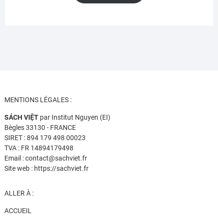
était :
est :
13,95€.
10,99€.
MENTIONS LÉGALES :
SÁCH VIỆT
par Institut Nguyen (EI)
Bègles 33130 - FRANCE
SIRET : 894 179 498 00023
TVA : FR 14894179498
Email : contact@sachviet.fr
Site web : https://sachviet.fr
ALLER À :
ACCUEIL