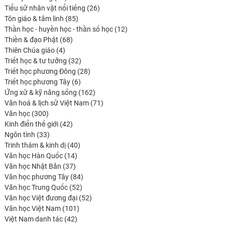
produits
26
Tiểu sử nhân vật nổi tiếng
26
85
produits
Tôn giáo & tâm linh
85
produits
12
Thần học - huyền học - thần số học
12
68
produits
Thiền & đạo Phật
68
4
produits
Thiên Chúa giáo
4
produits
32
Triết học & tư tưởng
32
produits
28
Triết học phương Đông
28
6
produits
Triết học phương Tây
6
produits
162
Ứng xử & kỹ năng sống
162
produits
71
Văn hoá & lịch sử Việt Nam
71
300
produits
Văn học
300
produits
42
Kinh điển thế giới
42
33
produits
Ngôn tình
33
produits
40
Trinh thám & kinh dị
40
14
produits
Văn học Hàn Quốc
14
37
produits
Văn học Nhật Bản
37
produits
84
Văn học phương Tây
84
52
produits
Văn học Trung Quốc
52
produits
52
Văn học Việt đương đại
52
101
produits
Văn học Việt Nam
101
42
produits
Việt Nam danh tác
42