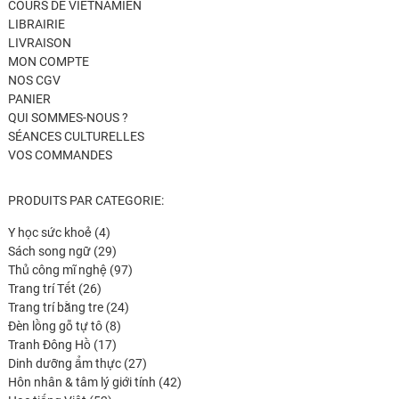
COURS DE VIETNAMIEN
LIBRAIRIE
LIVRAISON
MON COMPTE
NOS CGV
PANIER
QUI SOMMES-NOUS ?
SÉANCES CULTURELLES
VOS COMMANDES
PRODUITS PAR CATEGORIE:
4
Y học sức khoẻ
4
produits
29
Sách song ngữ
29
produits
97
Thủ công mĩ nghệ
97
26
produits
Trang trí Tết
26
produits
24
Trang trí bằng tre
24
8
produits
Đèn lồng gỗ tự tô
8
17
produits
Tranh Đông Hồ
17
produits
27
Dinh dưỡng ẩm thực
27
produits
42
Hôn nhân & tâm lý giới tính
42