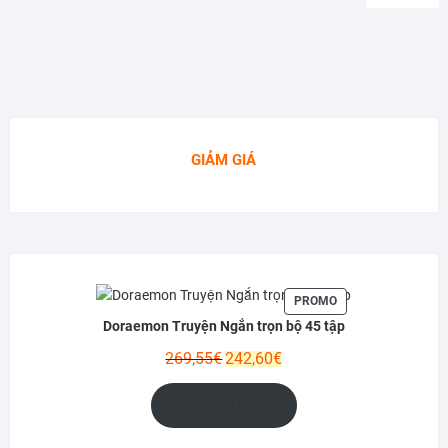
GIẢM GIÁ
PRODUIT
PROMO
EN
Doraemon Truyện Ngắn trọn bộ 45 tập
PROMOTION
Le
Le
269,55
€
242,60
€
prix
prix
initial
actuel
Ajouter au panier
était :
est :
269,55€.
242,60€.