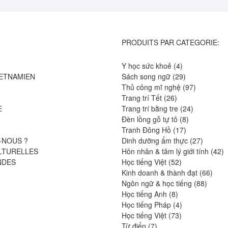
PRODUITS PAR CATEGORIE:
4
Y học sức khoẻ
4
produits
29
IETNAMIEN
Sách song ngữ
29
produits
97
Thủ công mĩ nghệ
97
26
produits
Trang trí Tết
26
produits
24
E
Trang trí bằng tre
24
8
produits
Đèn lồng gỗ tự tô
8
17
produits
Tranh Đông Hồ
17
produits
27
-NOUS ?
Dinh dưỡng ẩm thực
27
produits
4
LTURELLES
Hôn nhân & tâm lý giới tính
42
52
pr
NDES
Học tiếng Việt
52
produits
66
Kinh doanh & thành đạt
66
88
produ
Ngôn ngữ & học tiếng
88
8
produit
Học tiếng Anh
8
produits
4
Học tiếng Pháp
4
73
produits
Học tiếng Việt
73
7
produits
Từ điển
7