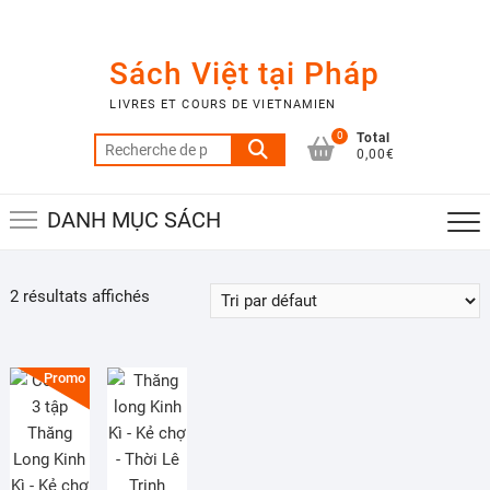
Skip
to
content
Sách Việt tại Pháp
LIVRES ET COURS DE VIETNAMIEN
0
Total
Recherche
0,00€
pour :
DANH MỤC SÁCH
2 résultats affichés
Promo !