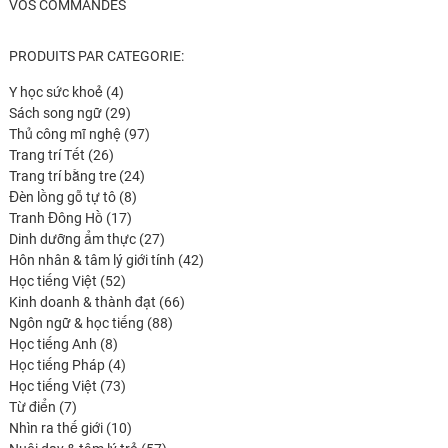
VOS COMMANDES
PRODUITS PAR CATEGORIE:
4
Y học sức khoẻ
4
produits
29
Sách song ngữ
29
produits
97
Thủ công mĩ nghệ
97
26
produits
Trang trí Tết
26
produits
24
Trang trí bằng tre
24
8
produits
Đèn lồng gỗ tự tô
8
17
produits
Tranh Đông Hồ
17
produits
27
Dinh dưỡng ẩm thực
27
produits
42
Hôn nhân & tâm lý giới tính
42
52
produits
Học tiếng Việt
52
produits
66
Kinh doanh & thành đạt
66
88
produits
Ngôn ngữ & học tiếng
88
8
produits
Học tiếng Anh
8
produits
4
Học tiếng Pháp
4
produits
73
Học tiếng Việt
73
7
produits
Từ điển
7
produits
10
Nhìn ra thế giới
10