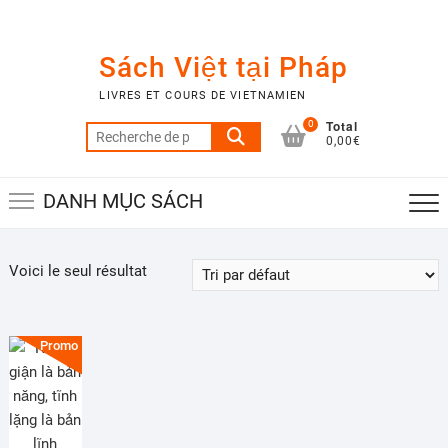
Skip
to
content
Sách Việt tại Pháp
LIVRES ET COURS DE VIETNAMIEN
Total
0
Recherche
0,00€
pour :
DANH MỤC SÁCH
Voici le seul résultat
Promo !