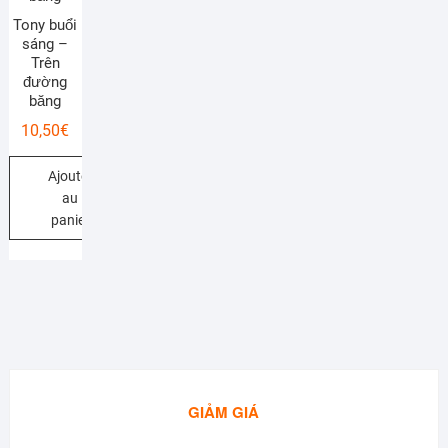
Tony buổi
sáng –
Trên
đường
băng
10,50
€
Ajouter
au
panier
GIẢM GIÁ