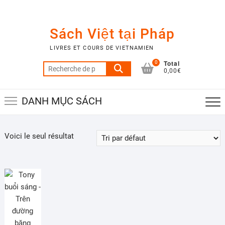
Skip
to
content
Sách Việt tại Pháp
LIVRES ET COURS DE VIETNAMIEN
Total
0
Recherche
0,00€
pour :
DANH MỤC SÁCH
Voici le seul résultat