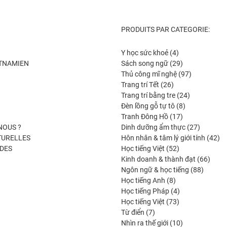
PRODUITS PAR CATEGORIE:
4
Y học sức khoẻ
4
produits
29
ETNAMIEN
Sách song ngữ
29
produits
97
Thủ công mĩ nghệ
97
26
produits
Trang trí Tết
26
produits
24
Trang trí bằng tre
24
8
produits
Đèn lồng gỗ tự tô
8
17
produits
Tranh Đông Hồ
17
produits
27
NOUS ?
Dinh dưỡng ẩm thực
27
produits
42
TURELLES
Hôn nhân & tâm lý giới tính
42
52
pro
DES
Học tiếng Việt
52
produits
66
Kinh doanh & thành đạt
66
88
produi
Ngôn ngữ & học tiếng
88
8
produits
Học tiếng Anh
8
produits
4
Học tiếng Pháp
4
73
produits
Học tiếng Việt
73
7
produits
Từ điển
7
produits
10
Nhìn ra thế giới
10