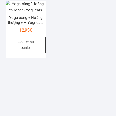
Yoga cùng « Hoàng
thượng » – Yogi cats
12,95
€
Ajouter au
panier