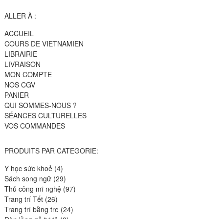
ALLER À :
ACCUEIL
COURS DE VIETNAMIEN
LIBRAIRIE
LIVRAISON
MON COMPTE
NOS CGV
PANIER
QUI SOMMES-NOUS ?
SÉANCES CULTURELLES
VOS COMMANDES
PRODUITS PAR CATEGORIE:
4
Y học sức khoẻ
4
produits
29
Sách song ngữ
29
produits
97
Thủ công mĩ nghệ
97
26
produits
Trang trí Tết
26
produits
24
Trang trí bằng tre
24