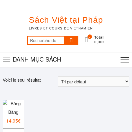
Skip
to
content
Sách Việt tại Pháp
LIVRES ET COURS DE VIETNAMIEN
0
Total
Recherche
0,00€
pour :
DANH MỤC SÁCH
Voici le seul résultat
Băng
14,95
€