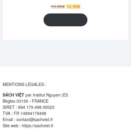
PROMOT
Le
Le
13,95
€
10,99
€
prix
prix
initial
actuel
Ajouter au panier
était :
est :
13,95€.
10,99€.
MENTIONS LÉGALES :
SÁCH VIỆT
par Institut Nguyen (EI)
Bègles 33130 - FRANCE
SIRET : 894 179 498 00023
TVA : FR 14894179498
Email : contact@sachviet.fr
Site web : https://sachviet.fr