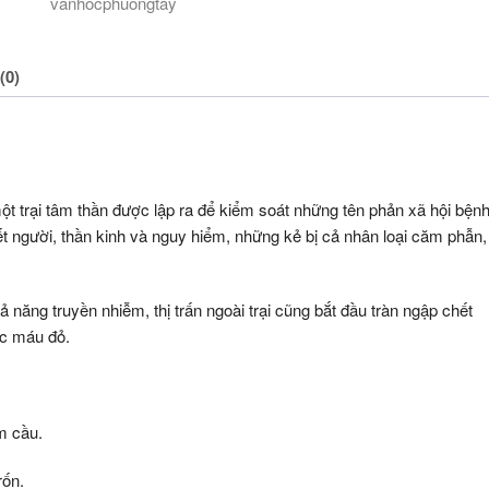
vanhocphuongtay
(0)
 trại tâm thần được lập ra để kiểm soát những tên phản xã hội bện
iết người, thần kinh và nguy hiểm, những kẻ bị cả nhân loại căm phẫn,
 năng truyền nhiễm, thị trấn ngoài trại cũng bắt đầu tràn ngập chết
ợc máu đỏ.
m cầu.
rốn.