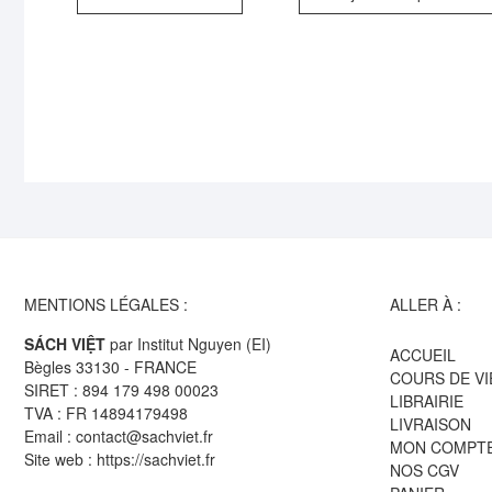
MENTIONS LÉGALES :
ALLER À :
SÁCH VIỆT
par Institut Nguyen (EI)
ACCUEIL
Bègles 33130 - FRANCE
COURS DE V
SIRET : 894 179 498 00023
LIBRAIRIE
TVA : FR 14894179498
LIVRAISON
Email : contact@sachviet.fr
MON COMPT
Site web : https://sachviet.fr
NOS CGV