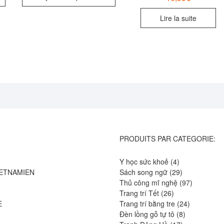
Lire la suite
PRODUITS PAR CATEGORIE:
4
Y học sức khoẻ
4
produits
29
IETNAMIEN
Sách song ngữ
29
produits
97
Thủ công mĩ nghệ
97
26
produits
Trang trí Tết
26
produits
24
E
Trang trí bằng tre
24
8
produits
Đèn lồng gỗ tự tô
8
17
produits