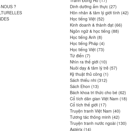
Tranh Đông Hồ
17
produits
27
-NOUS ?
Dinh dưỡng ẩm thực
27
produits
4
LTURELLES
Hôn nhân & tâm lý giới tính
42
52
pr
NDES
Học tiếng Việt
52
produits
66
Kinh doanh & thành đạt
66
88
produ
Ngôn ngữ & học tiếng
88
8
produit
Học tiếng Anh
8
produits
4
Học tiếng Pháp
4
73
produits
Học tiếng Việt
73
7
produits
Từ điển
7
produits
10
Nhìn ra thế giới
10
produits
57
Nuôi dạy & tâm lý trẻ
57
1
produits
Kỹ thuật thủ công
1
312
produit
Sách thiếu nhi
312
13
produits
Sách Ehon
13
produits
62
Bách khoa tri thức cho bé
62
pro
18
Cổ tích dân gian Việt Nam
18
17
pr
Cổ tích thế giới
17
produits
40
Truyện tranh Việt Nam
40
42
produi
Tương tác thông minh
42
produit
13
Truyện tranh nước ngoài
130
14
pro
Astérix
14