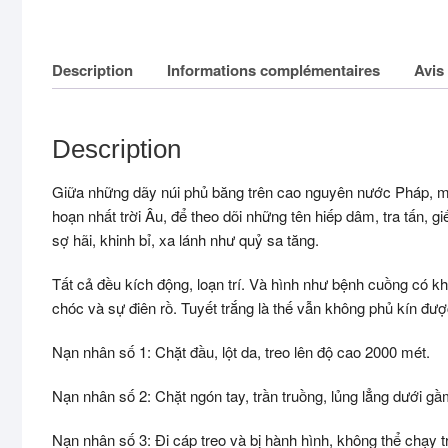
Description
Informations complémentaires
Avis 
Description
Giữa những dãy núi phủ băng trên cao nguyên nước Pháp, một
hoạn nhất trời Âu, để theo dõi những tên hiếp dâm, tra tấn, g
sợ hãi, khinh bỉ, xa lánh như quỷ sa tăng.
Tất cả đều kích động, loạn trí. Và hình như bệnh cuồng có khả
chóc và sự điên rồ. Tuyết trắng là thế vẫn không phủ kín đư
Nạn nhân số 1: Chặt đầu, lột da, treo lên độ cao 2000 mét.
Nạn nhân số 2: Chặt ngón tay, trần truồng, lủng lẳng dưới gầ
Nạn nhân số 3: Đi cáp treo và bị hành hình, không thể chạy t