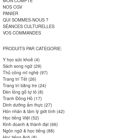
MON COMPTE
NOS CGV
PANIER
QUI SOMMES-NOUS ?
SÉANCES CULTURELLES
VOS COMMANDES
PRODUITS PAR CATEGORIE:
4
Y học sức khoẻ
4
produits
29
Sách song ngữ
29
produits
97
Thủ công mĩ nghệ
97
26
produits
Trang trí Tết
26
produits
24
Trang trí bằng tre
24
8
produits
Đèn lồng gỗ tự tô
8
17
produits
Tranh Đông Hồ
17
produits
27
Dinh dưỡng ẩm thực
27
produits
42
Hôn nhân & tâm lý giới tính
42
52
produits
Học tiếng Việt
52
produits
66
Kinh doanh & thành đạt
66
88
produits
Ngôn ngữ & học tiếng
88
8
produits
Học tiếng Anh
8