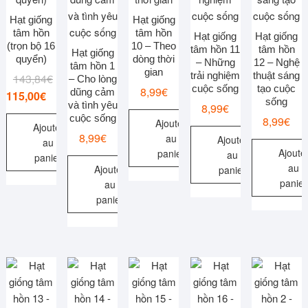
Hạt giống
Hạt giống
tâm hồn
tâm hồn
Hạt giống
Hạt giống
(trọn bộ 16
10 – Theo
tâm hồn 11
tâm hồn
Hạt giống
quyển)
dòng thời
– Những
12 – Nghệ
tâm hồn 1
gian
trải nghiệm
thuật sáng
Le
Le
143,84
€
– Cho lòng
cuộc sống
tạo cuộc
8,99
€
dũng cảm
prix
prix
115,00
€
sống
và tình yêu
8,99
€
initial
actuel
cuộc sống
8,99
€
Ajouter
était :
est :
Ajouter
8,99
€
au
Ajouter
au
143,84€.
115,00€.
Ajoute
panier
au
panier
au
Ajouter
panier
panier
au
panier