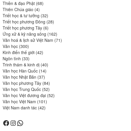
68
produits
Thiền & đạo Phật
68
4
produits
Thiên Chúa giáo
4
produits
32
Triết học & tư tưởng
32
produits
28
Triết học phương Đông
28
6
produits
Triết học phương Tây
6
produits
162
Ứng xử & kỹ năng sống
162
produits
71
Văn hoá & lịch sử Việt Nam
71
300
produits
Văn học
300
produits
42
Kinh điển thế giới
42
33
produits
Ngôn tình
33
produits
40
Trinh thám & kinh dị
40
14
produits
Văn học Hàn Quốc
14
37
produits
Văn học Nhật Bản
37
produits
84
Văn học phương Tây
84
52
produits
Văn học Trung Quốc
52
produits
52
Văn học Việt đương đại
52
101
produits
Văn học Việt Nam
101
42
produits
Việt Nam danh tác
42
produits
Facebook
Instagram
WhatsApp