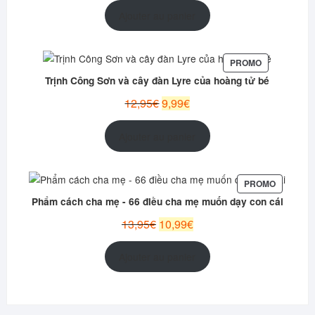
initial
actuel
Ajouter au panier
était :
est :
15,99€.
12,99€.
PRODUIT
PROMO
EN
Trịnh Công Sơn và cây đàn Lyre của hoàng tử bé
PROMOTION
Le
Le
12,95
€
9,99
€
prix
prix
initial
actuel
Ajouter au panier
était :
est :
12,95€.
9,99€.
PRODUIT
PROMO
EN
Phẩm cách cha mẹ - 66 điều cha mẹ muốn dạy con cái
PROMOT
Le
Le
13,95
€
10,99
€
prix
prix
initial
actuel
Ajouter au panier
était :
est :
13,95€.
10,99€.