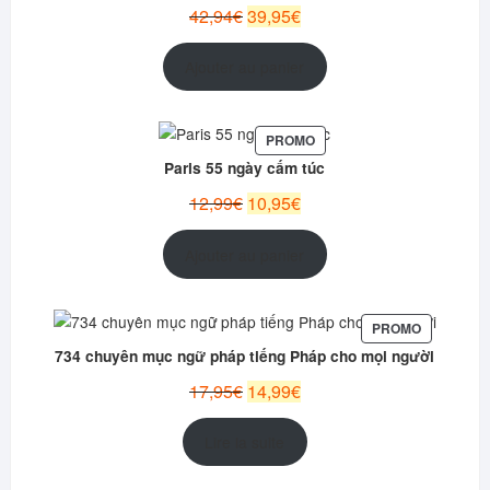
Le
Le
42,94
€
39,95
€
prix
prix
initial
actuel
Ajouter au panier
était :
est :
42,94€.
39,95€.
PRODUIT
PROMO
EN
Paris 55 ngày cấm túc
PROMOTION
Le
Le
12,99
€
10,95
€
prix
prix
initial
actuel
Ajouter au panier
était :
est :
12,99€.
10,95€.
PRODUIT
PROMO
EN
734 chuyên mục ngữ pháp tiếng Pháp cho mọi người
PROMOTI
Le
Le
17,95
€
14,99
€
prix
prix
initial
actuel
Lire la suite
était :
est :
17,95€.
14,99€.