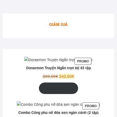
GIẢM GIÁ
PRODUIT
PROMO
EN
Doraemon Truyện Ngắn trọn bộ 45 tập
PROMOTION
Le
Le
269,55
€
242,60
€
prix
prix
initial
actuel
Ajouter au panier
était :
est :
269,55€.
242,60€.
PRODUIT
PROMO
EN
Combo Công phu nở đóa sen ngàn cánh (2 tập)
PROMOTION