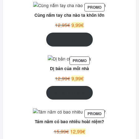
PRODUIT
PROMO
EN
Cùng nắm tay cha nào ta khôn lớn
PROMOTION
Le
Le
12,95
€
9,99
€
prix
prix
initial
actuel
Ajouter au panier
était :
est :
12,95€.
9,99€.
PRODUIT
PROMO
EN
Dị bản của mỗi nhà
PROMOTION
Le
Le
12,99
€
9,99
€
prix
prix
initial
actuel
Ajouter au panier
était :
est :
12,99€.
9,99€.
PRODUIT
PROMO
EN
Tám năm có bao nhiêu hoài niệm?
PROMOTION
Le
Le
15,99
€
12,99
€
prix
prix