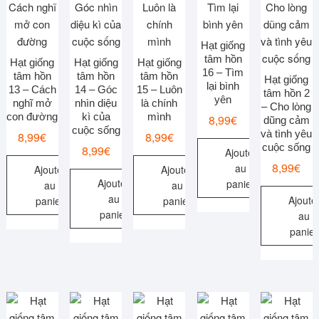
Hạt giống
tâm hồn
Hạt giống
Hạt giống
Hạt giống
16 – Tìm
tâm hồn
tâm hồn
tâm hồn
Hạt giống
lại bình
13 – Cách
14 – Góc
15 – Luôn
tâm hồn 2
yên
nghĩ mở
nhìn diệu
là chính
– Cho lòng
con đường
kì của
mình
8,99
€
dũng cảm
cuộc sống
và tình yêu
8,99
€
8,99
€
cuộc sống
8,99
€
Ajouter
8,99
€
au
Ajouter
Ajouter
Ajouter
panier
au
au
au
Ajoute
panier
panier
panier
au
panier