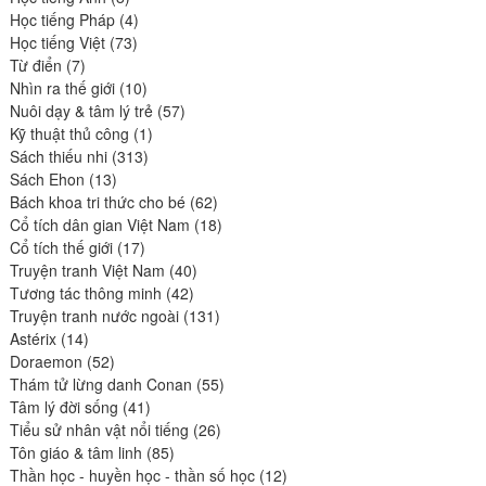
produits
4
Học tiếng Pháp
4
73
produits
Học tiếng Việt
73
7
produits
Từ điển
7
produits
10
Nhìn ra thế giới
10
produits
57
Nuôi dạy & tâm lý trẻ
57
1
produits
Kỹ thuật thủ công
1
313
produit
Sách thiếu nhi
313
13
produits
Sách Ehon
13
produits
62
Bách khoa tri thức cho bé
62
produits
18
Cổ tích dân gian Việt Nam
18
17
produits
Cổ tích thế giới
17
produits
40
Truyện tranh Việt Nam
40
42
produits
Tương tác thông minh
42
produits
131
Truyện tranh nước ngoài
131
14
produits
Astérix
14
produits
52
Doraemon
52
produits
55
Thám tử lừng danh Conan
55
41
produits
Tâm lý đời sống
41
produits
26
Tiểu sử nhân vật nổi tiếng
26
85
produits
Tôn giáo & tâm linh
85
produits
12
Thần học - huyền học - thần số học
12