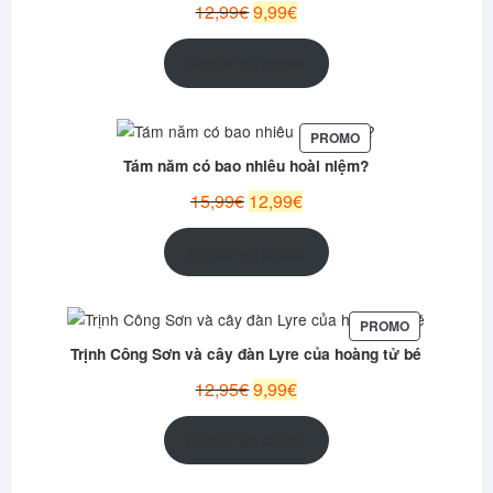
Le
Le
12,99
€
9,99
€
prix
prix
initial
actuel
Ajouter au panier
était :
est :
12,99€.
9,99€.
PRODUIT
PROMO
EN
Tám năm có bao nhiêu hoài niệm?
PROMOTION
Le
Le
15,99
€
12,99
€
prix
prix
initial
actuel
Ajouter au panier
était :
est :
15,99€.
12,99€.
PRODUIT
PROMO
EN
Trịnh Công Sơn và cây đàn Lyre của hoàng tử bé
PROMOTION
Le
Le
12,95
€
9,99
€
prix
prix
initial
actuel
Ajouter au panier
était :
est :
12,95€.
9,99€.