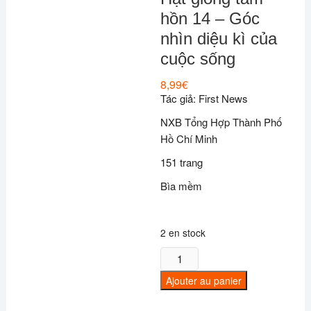
hồn 14 – Góc
nhìn diệu kì của
cuộc sống
8,99
€
Tác giả: First News
NXB Tổng Hợp Thành Phố
Hồ Chí Minh
151 trang
Bìa mềm
2 en stock
quantité
de
Ajouter au panier
Hạt
giống