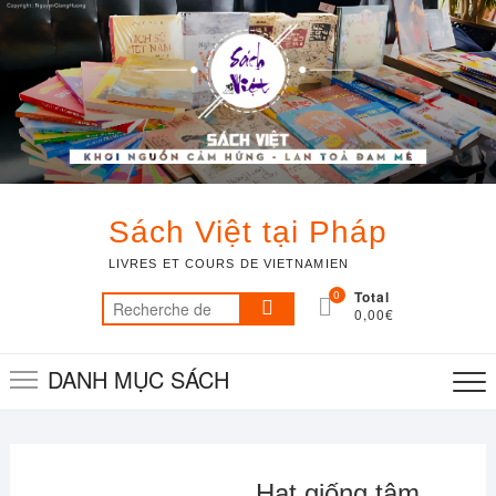
Skip
to
content
Sách Việt tại Pháp
LIVRES ET COURS DE VIETNAMIEN
0
Total
Recherche
0,00€
pour :
DANH MỤC SÁCH
Hạt giống tâm