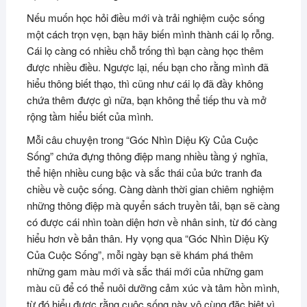
Nếu muốn học hỏi điều mới và trải nghiệm cuộc sống
một cách trọn vẹn, bạn hãy biến mình thành cái lọ rỗng.
Cái lọ càng có nhiều chỗ trống thì bạn càng học thêm
được nhiều điều. Ngược lại, nếu bạn cho rằng mình đã
hiểu thông biết thạo, thì cũng như cái lọ đã đầy không
chứa thêm được gì nữa, bạn không thể tiếp thu và mở
rộng tầm hiểu biết của mình.
Mỗi câu chuyện trong “Góc Nhìn Diệu Kỳ Của Cuộc
Sống” chứa đựng thông điệp mang nhiều tầng ý nghĩa,
thể hiện nhiều cung bậc và sắc thái của bức tranh đa
chiều về cuộc sống. Càng dành thời gian chiêm nghiệm
những thông điệp mà quyển sách truyền tải, bạn sẽ càng
có được cái nhìn toàn diện hơn về nhân sinh, từ đó càng
hiểu hơn về bản thân. Hy vọng qua “Góc Nhìn Diệu Kỳ
Của Cuộc Sống”, mỗi ngày bạn sẽ khám phá thêm
những gam màu mới và sắc thái mới của những gam
màu cũ để có thể nuôi dưỡng cảm xúc và tâm hồn mình,
từ đó hiểu được rằng cuộc sống này vô cùng đặc biệt vì