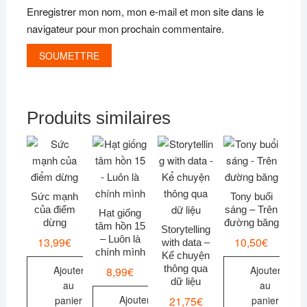
Enregistrer mon nom, mon e-mail et mon site dans le
navigateur pour mon prochain commentaire.
Produits similaires
Sức mạnh
Tony buổi
của điểm
sáng – Trên
Hạt giống
dừng
đường băng
tâm hồn 15
Storytelling
– Luôn là
13,99
€
10,50
€
with data –
chính mình
Kể chuyện
thông qua
Ajouter
Ajouter
8,99
€
dữ liệu
au
au
Ajouter
21,75
€
panier
panier