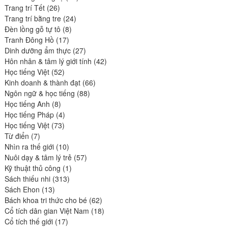
26
produits
Trang trí Tết
26
produits
24
Trang trí bằng tre
24
8
produits
Đèn lồng gỗ tự tô
8
17
produits
Tranh Đông Hồ
17
produits
27
Dinh dưỡng ẩm thực
27
produits
42
Hôn nhân & tâm lý giới tính
42
52
produits
Học tiếng Việt
52
produits
66
Kinh doanh & thành đạt
66
88
produits
Ngôn ngữ & học tiếng
88
8
produits
Học tiếng Anh
8
produits
4
Học tiếng Pháp
4
73
produits
Học tiếng Việt
73
7
produits
Từ điển
7
produits
10
Nhìn ra thế giới
10
produits
57
Nuôi dạy & tâm lý trẻ
57
1
produits
Kỹ thuật thủ công
1
313
produit
Sách thiếu nhi
313
13
produits
Sách Ehon
13
produits
62
Bách khoa tri thức cho bé
62
produits
18
Cổ tích dân gian Việt Nam
18
17
produits
Cổ tích thế giới
17