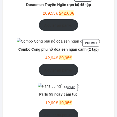
EN
Doraemon Truyện Ngắn trọn bộ 45 tập
PROMOTION
Le
Le
269,55
€
242,60
€
prix
prix
initial
actuel
Ajouter au panier
était :
est :
269,55€.
242,60€.
PRODUIT
PROMO
EN
Combo Công phu nở đóa sen ngàn cánh (2 tập)
PROMOTION
Le
Le
42,94
€
39,95
€
prix
prix
initial
actuel
Ajouter au panier
était :
est :
42,94€.
39,95€.
PRODUIT
PROMO
EN
Paris 55 ngày cấm túc
PROMOTION
Le
Le
12,99
€
10,95
€
prix
prix
initial
actuel
Ajouter au panier