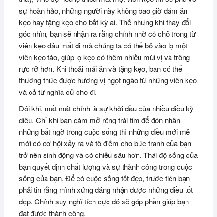
sự hoàn hảo, những người này không bao giờ dám ăn
kẹo hay tặng kẹo cho bất kỳ ai. Thế nhưng khi thay đổi
góc nhìn, bạn sẽ nhận ra rằng chính nhờ có chỗ trống từ
viên kẹo dâu mất đi mà chúng ta có thể bỏ vào lọ một
viên kẹo táo, giúp lọ kẹo có thêm nhiều mùi vị và trông
rực rỡ hơn. Khi thoải mái ăn và tặng kẹo, bạn có thể
thưởng thức được hương vị ngọt ngào từ những viên kẹo
và cả từ nghĩa cử cho đi.
Đôi khi, mất mát chính là sự khởi đầu của nhiều điều kỳ
diệu. Chỉ khi bạn dám mở rộng trái tim để đón nhận
những bất ngờ trong cuộc sống thì những điều mới mẻ
mới có cơ hội xảy ra và tô điểm cho bức tranh của bạn
trở nên sinh động và có chiều sâu hơn. Thái độ sống của
bạn quyết định chất lượng và sự thành công trong cuộc
sống của bạn. Để có cuộc sống tốt đẹp, trước tiên bạn
phải tin rằng mình xứng đáng nhận được những điều tốt
đẹp. Chính suy nghĩ tích cực đó sẽ góp phần giúp bạn
đạt được thành công.