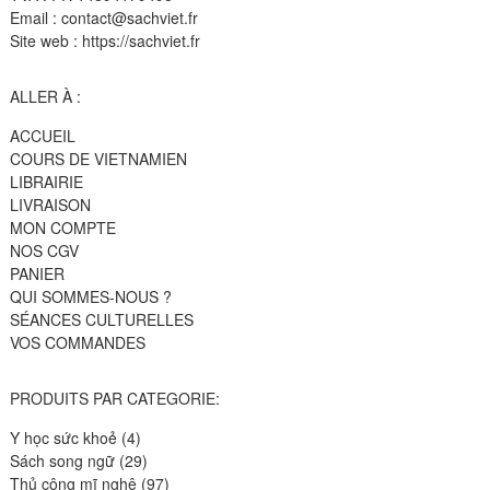
Email : contact@sachviet.fr
Site web : https://sachviet.fr
ALLER À :
ACCUEIL
COURS DE VIETNAMIEN
LIBRAIRIE
LIVRAISON
MON COMPTE
NOS CGV
PANIER
QUI SOMMES-NOUS ?
SÉANCES CULTURELLES
VOS COMMANDES
PRODUITS PAR CATEGORIE:
4
Y học sức khoẻ
4
produits
29
Sách song ngữ
29
produits
97
Thủ công mĩ nghệ
97