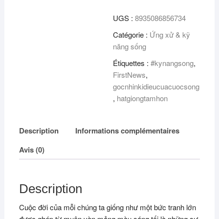
tâm
UGS :
8935086856734
hồn
14
Catégorie :
Ứng xử & kỹ
-
năng sống
Góc
Étiquettes :
#kynangsong
,
nhìn
FirstNews
,
diệu
gocnhinkidieucuacuocsong
kì
,
hatgiongtamhon
của
cuộc
sống
Description
Informations complémentaires
Avis (0)
Description
Cuộc đời của mỗi chúng ta giống như một bức tranh lớn
được ghép từ muôn vàn mảng màu sáng tối là những sự