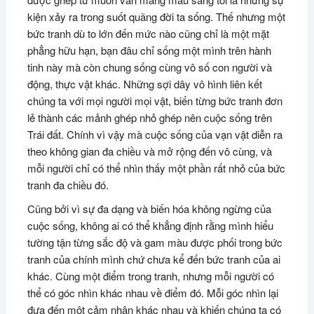
kiện xảy ra trong suốt quãng đời ta sống. Thế nhưng một
bức tranh dù to lớn đến mức nào cũng chỉ là một mặt
phẳng hữu hạn, bạn đâu chỉ sống một mình trên hành
tinh này mà còn chung sống cùng vô số con người và
động, thực vật khác. Những sợi dây vô hình liên kết
chúng ta với mọi người mọi vật, biến từng bức tranh đơn
lẻ thành các mảnh ghép nhỏ ghép nên cuộc sống trên
Trái đất. Chính vì vậy mà cuộc sống của vạn vật diễn ra
theo không gian đa chiều và mở rộng đến vô cùng, và
mỗi người chỉ có thể nhìn thấy một phần rất nhỏ của bức
tranh đa chiều đó.
Cũng bởi vì sự đa dạng và biến hóa không ngừng của
cuộc sống, không ai có thể khẳng định rằng mình hiểu
tường tận từng sắc độ và gam màu được phối trong bức
tranh của chính mình chứ chưa kể đến bức tranh của ai
khác. Cùng một điểm trong tranh, nhưng mỗi người có
thể có góc nhìn khác nhau về điểm đó. Mỗi góc nhìn lại
đưa đến một cảm nhận khác nhau và khiến chúng ta có