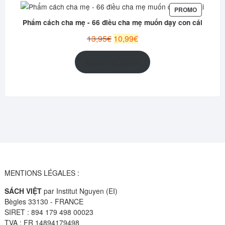
PRODUIT
PROMO
EN
Phẩm cách cha mẹ - 66 điều cha mẹ muốn dạy con cái
PROMOT
Le
Le
13,95
€
10,99
€
prix
prix
initial
actuel
Ajouter au panier
était :
est :
13,95€.
10,99€.
MENTIONS LÉGALES :
SÁCH VIỆT
par Institut Nguyen (EI)
Bègles 33130 - FRANCE
SIRET : 894 179 498 00023
TVA : FR 14894179498