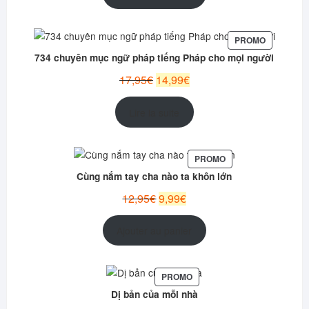
était :
est :
12,99€.
10,95€.
PRODUIT
PROMO
EN
734 chuyên mục ngữ pháp tiếng Pháp cho mọi người
PROMOTI
Le
Le
17,95
€
14,99
€
prix
prix
initial
actuel
Lire la suite
était :
est :
17,95€.
14,99€.
PRODUIT
PROMO
EN
Cùng nắm tay cha nào ta khôn lớn
PROMOTION
Le
Le
12,95
€
9,99
€
prix
prix
initial
actuel
Ajouter au panier
était :
est :
12,95€.
9,99€.
PRODUIT
PROMO
EN
Dị bản của mỗi nhà
PROMOTION