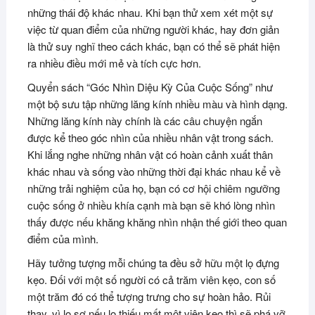
những thái độ khác nhau. Khi bạn thử xem xét một sự
việc từ quan điểm của những người khác, hay đơn giản
là thử suy nghĩ theo cách khác, bạn có thể sẽ phát hiện
ra nhiều điều mới mẻ và tích cực hơn.
Quyển sách “Góc Nhìn Diệu Kỳ Của Cuộc Sống” như
một bộ sưu tập những lăng kính nhiều màu và hình dạng.
Những lăng kính này chính là các câu chuyện ngắn
được kể theo góc nhìn của nhiều nhân vật trong sách.
Khi lắng nghe những nhân vật có hoàn cảnh xuất thân
khác nhau và sống vào những thời đại khác nhau kể về
những trải nghiệm của họ, bạn có cơ hội chiêm ngưỡng
cuộc sống ở nhiều khía cạnh mà bạn sẽ khó lòng nhìn
thấy được nếu khăng khăng nhìn nhận thế giới theo quan
điểm của mình.
Hãy tưởng tượng mỗi chúng ta đều sở hữu một lọ đựng
kẹo. Đối với một số người có cả trăm viên kẹo, con số
một trăm đó có thể tượng trưng cho sự hoàn hảo. Rủi
thay, vì lo sợ nếu lọ thiếu mất một viên kẹo thì sẽ phá vỡ