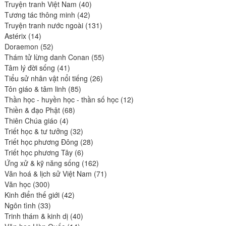
produits
40
Truyện tranh Việt Nam
40
42
produits
Tương tác thông minh
42
produits
131
Truyện tranh nước ngoài
131
14
produits
Astérix
14
produits
52
Doraemon
52
produits
55
Thám tử lừng danh Conan
55
41
produits
Tâm lý đời sống
41
produits
26
Tiểu sử nhân vật nổi tiếng
26
85
produits
Tôn giáo & tâm linh
85
produits
12
Thần học - huyền học - thần số học
12
68
produits
Thiền & đạo Phật
68
4
produits
Thiên Chúa giáo
4
produits
32
Triết học & tư tưởng
32
produits
28
Triết học phương Đông
28
6
produits
Triết học phương Tây
6
produits
162
Ứng xử & kỹ năng sống
162
produits
71
Văn hoá & lịch sử Việt Nam
71
300
produits
Văn học
300
produits
42
Kinh điển thế giới
42
33
produits
Ngôn tình
33
produits
40
Trinh thám & kinh dị
40
14
produits