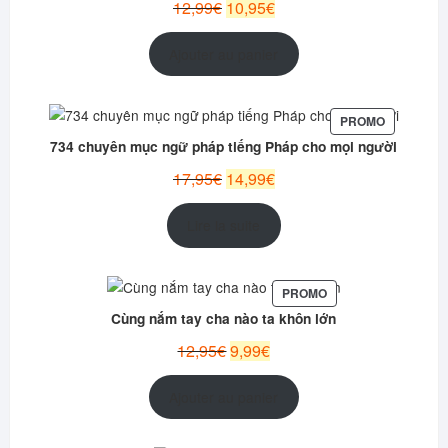
Le
Le
12,99
€
10,95
€
prix
prix
initial
actuel
Ajouter au panier
était :
est :
12,99€.
10,95€.
PRODUIT
PROMO
EN
734 chuyên mục ngữ pháp tiếng Pháp cho mọi người
PROMOTI
Le
Le
17,95
€
14,99
€
prix
prix
initial
actuel
Lire la suite
était :
est :
17,95€.
14,99€.
PRODUIT
PROMO
EN
Cùng nắm tay cha nào ta khôn lớn
PROMOTION
Le
Le
12,95
€
9,99
€
prix
prix
initial
actuel
Ajouter au panier
était :
est :
12,95€.
9,99€.