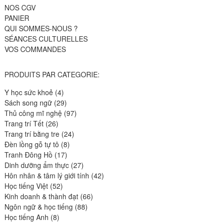
NOS CGV
PANIER
QUI SOMMES-NOUS ?
SÉANCES CULTURELLES
VOS COMMANDES
PRODUITS PAR CATEGORIE:
4
Y học sức khoẻ
4
produits
29
Sách song ngữ
29
produits
97
Thủ công mĩ nghệ
97
26
produits
Trang trí Tết
26
produits
24
Trang trí bằng tre
24
8
produits
Đèn lồng gỗ tự tô
8
17
produits
Tranh Đông Hồ
17
produits
27
Dinh dưỡng ẩm thực
27
produits
42
Hôn nhân & tâm lý giới tính
42
52
produits
Học tiếng Việt
52
produits
66
Kinh doanh & thành đạt
66
88
produits
Ngôn ngữ & học tiếng
88
8
produits
Học tiếng Anh
8