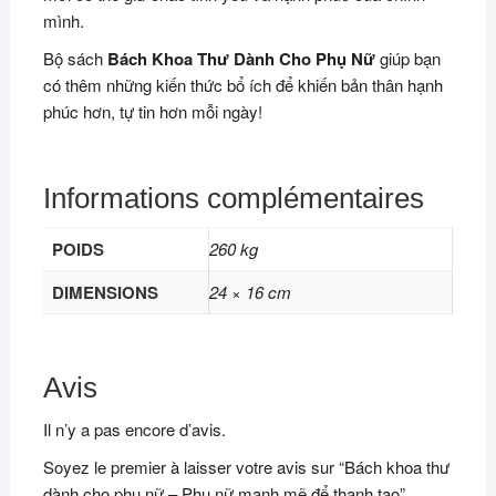
mình.
Bộ sách
Bách Khoa Thư Dành Cho Phụ Nữ
giúp bạn
có thêm những kiến thức bổ ích để khiến bản thân hạnh
phúc hơn, tự tin hơn mỗi ngày!
Informations complémentaires
POIDS
260 kg
DIMENSIONS
24 × 16 cm
Avis
Il n’y a pas encore d’avis.
Soyez le premier à laisser votre avis sur “Bách khoa thư
dành cho phụ nữ – Phụ nữ mạnh mẽ để thanh tao”