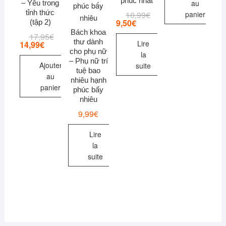
phúc nhất
au
– Yêu trong
tỉnh thức
10,99
€
Le
Le
panier
prix
prix
9,50
€
(tập 2)
initial
actuel
Bách khoa
17,95
€
Le
Le
était :
est :
thư dành
prix
prix
Lire
14,99
€
10,99€.
9,50€.
initial
actuel
cho phụ nữ
la
était :
est :
– Phụ nữ trí
Ajouter
suite
17,95€.
14,99€.
tuệ bao
au
nhiêu hạnh
panier
phúc bấy
nhiêu
9,99
€
Lire
la
suite