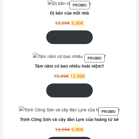
PRODUIT
PROMO
EN
Dị bản của mỗi nhà
PROMOTION
Le
Le
12,99
€
9,99
€
prix
prix
initial
actuel
Ajouter au panier
était :
est :
12,99€.
9,99€.
PRODUIT
PROMO
EN
Tám năm có bao nhiêu hoài niệm?
PROMOTION
Le
Le
15,99
€
12,99
€
prix
prix
initial
actuel
Ajouter au panier
était :
est :
15,99€.
12,99€.
PRODUIT
PROMO
EN
Trịnh Công Sơn và cây đàn Lyre của hoàng tử bé
PROMOTION
Le
Le
12,95
€
9,99
€
prix
prix