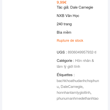
9,99
€
Tác giả: Dale Carnegie
NXB Văn Học
240 trang
Bìa mềm
Rupture de stock
UGS :
8936049957932-tl
Catégorie :
Hôn nhân &
tâm lý giới tính
Étiquettes :
bachkhoathudanhchophun
u
,
DaleCarnegie
,
honnhantamlygioitinh
,
phunumanhmedethanhtao