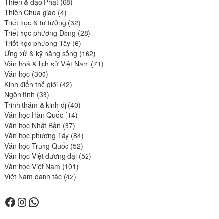
68
produits
Thiền & đạo Phật
68
4
produits
Thiên Chúa giáo
4
produits
32
Triết học & tư tưởng
32
produits
28
Triết học phương Đông
28
6
produits
Triết học phương Tây
6
produits
162
Ứng xử & kỹ năng sống
162
produits
71
Văn hoá & lịch sử Việt Nam
71
300
produits
Văn học
300
produits
42
Kinh điển thế giới
42
33
produits
Ngôn tình
33
produits
40
Trinh thám & kinh dị
40
14
produits
Văn học Hàn Quốc
14
37
produits
Văn học Nhật Bản
37
produits
84
Văn học phương Tây
84
52
produits
Văn học Trung Quốc
52
produits
52
Văn học Việt đương đại
52
101
produits
Văn học Việt Nam
101
42
produits
Việt Nam danh tác
42
produits
Facebook
Instagram
WhatsApp