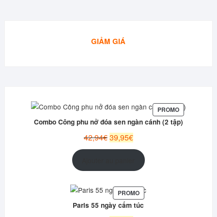
GIẢM GIÁ
PRODUIT
PROMO
EN
Combo Công phu nở đóa sen ngàn cánh (2 tập)
PROMOTION
Le
Le
42,94
€
39,95
€
prix
prix
initial
actuel
Ajouter au panier
était :
est :
42,94€.
39,95€.
PRODUIT
PROMO
EN
Paris 55 ngày cấm túc
PROMOTION