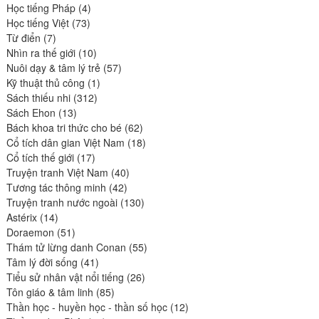
produits
4
Học tiếng Pháp
4
73
produits
Học tiếng Việt
73
7
produits
Từ điển
7
produits
10
Nhìn ra thế giới
10
produits
57
Nuôi dạy & tâm lý trẻ
57
1
produits
Kỹ thuật thủ công
1
312
produit
Sách thiếu nhi
312
13
produits
Sách Ehon
13
produits
62
Bách khoa tri thức cho bé
62
produits
18
Cổ tích dân gian Việt Nam
18
17
produits
Cổ tích thế giới
17
produits
40
Truyện tranh Việt Nam
40
42
produits
Tương tác thông minh
42
produits
130
Truyện tranh nước ngoài
130
14
produits
Astérix
14
produits
51
Doraemon
51
produits
55
Thám tử lừng danh Conan
55
41
produits
Tâm lý đời sống
41
produits
26
Tiểu sử nhân vật nổi tiếng
26
85
produits
Tôn giáo & tâm linh
85
produits
12
Thần học - huyền học - thần số học
12