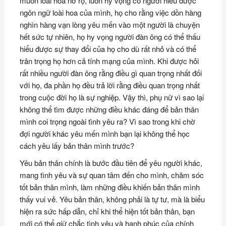
muôn loài hoa nở rộ, luôn hy vọng có người hiểu được
ngôn ngữ loài hoa của mình, họ cho rằng việc dồn hàng
nghìn hàng vạn lòng yêu mến vào một người là chuyện
hết sức tự nhiên, họ hy vọng người đàn ông có thể thấu
hiểu được sự thay đổi của họ cho dù rất nhỏ và có thể
trân trọng họ hơn cả tính mạng của mình. Khi được hỏi
rất nhiều người đàn ông rằng điều gì quan trọng nhất đối
với họ, đa phần họ đều trả lời rằng điều quan trọng nhất
trong cuộc đời họ là sự nghiệp. Vậy thì, phụ nữ vì sao lại
không thể tìm được những điều khác đáng để bản thân
mình coi trọng ngoài tình yêu ra? Vì sao trong khi chờ
đợi người khác yêu mến mình bạn lại không thể học
cách yêu lấy bản thân mình trước?
Yêu bản thân chính là bước đầu tiên để yêu người khác,
mang tình yêu và sự quan tâm đến cho mình, chăm sóc
tốt bản thân mình, làm những điều khiến bản thân mình
thấy vui vẻ. Yêu bản thân, không phải là tự tư, mà là biểu
hiện ra sức hấp dẫn, chỉ khi thể hiện tốt bản thân, bạn
mới có thể giữ chắc tình yêu và hạnh phúc của chính