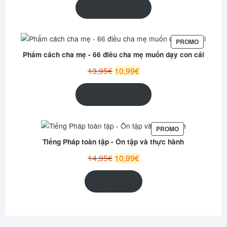
initial
actuel
Ajouter au panier
était :
est :
12,95€.
9,99€.
PRODUIT
PROMO
EN
Phẩm cách cha mẹ - 66 điều cha mẹ muốn dạy con cái
PROMOT
Le
Le
13,95
€
10,99
€
prix
prix
initial
actuel
Ajouter au panier
était :
est :
13,95€.
10,99€.
PRODUIT
PROMO
EN
Tiếng Pháp toàn tập - Ôn tập và thực hành
PROMOTION
Le
Le
14,95
€
10,99
€
prix
prix
initial
actuel
Lire la suite
était :
est :
14,95€.
10,99€.