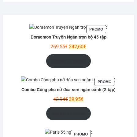
PRODUIT
PROMO
EN
Doraemon Truyện Ngắn trọn bộ 45 tập
PROMOTION
Le
Le
269,55
€
242,60
€
prix
prix
initial
actuel
Ajouter au panier
était :
est :
269,55€.
242,60€.
PRODUIT
PROMO
EN
Combo Công phu nở đóa sen ngàn cánh (2 tập)
PROMOTION
Le
Le
42,94
€
39,95
€
prix
prix
initial
actuel
Ajouter au panier
était :
est :
42,94€.
39,95€.
PRODUIT
PROMO