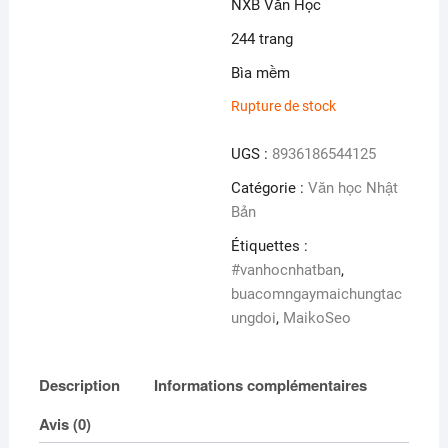
NXB Văn Học
244 trang
Bìa mềm
Rupture de stock
UGS :
8936186544125
Catégorie :
Văn học Nhật
Bản
Étiquettes :
#vanhocnhatban
,
buacomngaymaichungtac
ungdoi
,
MaikoSeo
Description
Informations complémentaires
Avis (0)