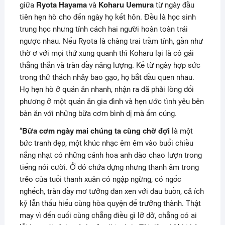
Ryota Hayama
Koharu Uemura
giữa
và
từ ngày đầu
tiên hẹn hò cho đến ngày họ kết hôn. Đều là học sinh
trung học nhưng tính cách hai người hoàn toàn trái
ngược nhau. Nếu Ryota là chàng trai trầm tính, gần như
thờ ơ với mọi thứ xung quanh thì Koharu lại là cô gái
thẳng thắn và tràn đầy năng lượng. Kể từ ngày hợp sức
trong thử thách nhảy bao gạo, họ bắt đầu quen nhau.
Họ hẹn hò ở quán ăn nhanh, nhận ra đã phải lòng đối
phương ở một quán ăn gia đình và hẹn ước tình yêu bên
bàn ăn với những bữa cơm bình dị mà ấm cúng.
B
ữa cơm ngày mai chúng ta cùng chờ đợi
“
là một
bức tranh đẹp, một khúc nhạc êm êm vào buổi chiều
nắng nhạt có những cánh hoa anh đào chao lượn trong
tiếng nói cười. Ở đó chứa đựng nhưng thanh âm trong
trẻo của tuổi thanh xuân có ngập ngừng, có ngốc
nghếch, tràn đầy mơ tưởng đan xen với đau buồn, cả ích
kỷ lẫn thấu hiểu cùng hòa quyện để trưởng thành. Thật
may vì đến cuối cùng chẳng điều gì lỡ dở, chẳng có ai