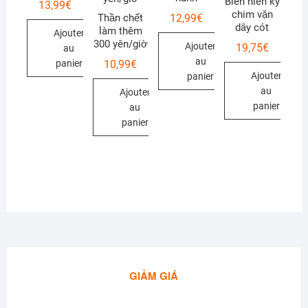
Biên niên ký
13,99
€
chim vặn
12,99
€
Thần chết
dây cót
làm thêm
Ajouter
300 yên/giờ
Ajouter
19,75
€
au
au
10,99
€
panier
Ajouter
panier
au
Ajouter
panier
au
panier
GIẢM GIÁ