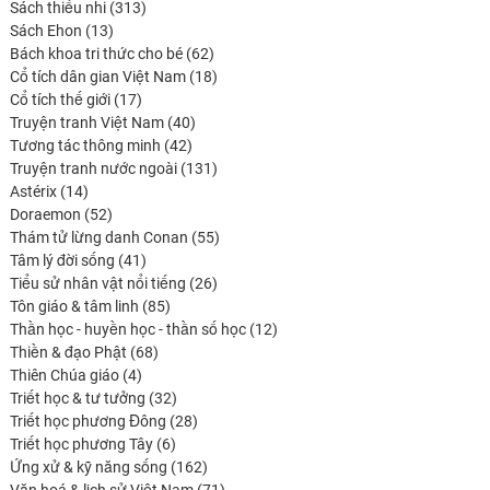
313
produit
Sách thiếu nhi
313
13
produits
Sách Ehon
13
produits
62
Bách khoa tri thức cho bé
62
produits
18
Cổ tích dân gian Việt Nam
18
17
produits
Cổ tích thế giới
17
produits
40
Truyện tranh Việt Nam
40
42
produits
Tương tác thông minh
42
produits
131
Truyện tranh nước ngoài
131
14
produits
Astérix
14
produits
52
Doraemon
52
produits
55
Thám tử lừng danh Conan
55
41
produits
Tâm lý đời sống
41
produits
26
Tiểu sử nhân vật nổi tiếng
26
85
produits
Tôn giáo & tâm linh
85
produits
12
Thần học - huyền học - thần số học
12
68
produits
Thiền & đạo Phật
68
4
produits
Thiên Chúa giáo
4
produits
32
Triết học & tư tưởng
32
produits
28
Triết học phương Đông
28
6
produits
Triết học phương Tây
6
produits
162
Ứng xử & kỹ năng sống
162
produits
71
Văn hoá & lịch sử Việt Nam
71