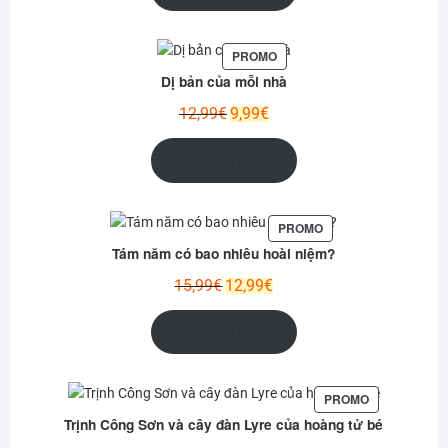
était :
est :
12,95€.
9,99€.
PRODUIT
PROMO
EN
Dị bản của mỗi nhà
PROMOTION
Le
Le
12,99
€
9,99
€
prix
prix
initial
actuel
Ajouter au panier
était :
est :
12,99€.
9,99€.
PRODUIT
PROMO
EN
Tám năm có bao nhiêu hoài niệm?
PROMOTION
Le
Le
15,99
€
12,99
€
prix
prix
initial
actuel
Ajouter au panier
était :
est :
15,99€.
12,99€.
PRODUIT
PROMO
EN
Trịnh Công Sơn và cây đàn Lyre của hoàng tử bé
PROMOTION