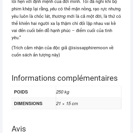
lỗi hẹn với định mệnh của đời mình. Tôi đã nghĩ khi bộ
yêu
phim khép lại rằng,
có thể mặn nồng, rạo rực nhưng
thươ
n
g
yêu luôn là chốc lát,
mới là cả một đời, là thứ có
thể khiến hai người xa lạ thậm chí đối lập nhau vai kề
vai đến cuối bến đỗ hạnh phúc – điểm cuối của tình
yêu.”
(Trích cảm nhận của độc giả @isissapphiremoon về
cuốn sách ấn tượng này)
Informations complémentaires
POIDS
250 kg
DIMENSIONS
21 × 15 cm
Avis