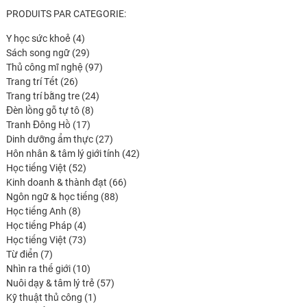
PRODUITS PAR CATEGORIE:
4
Y học sức khoẻ
4
produits
29
Sách song ngữ
29
produits
97
Thủ công mĩ nghệ
97
26
produits
Trang trí Tết
26
produits
24
Trang trí bằng tre
24
8
produits
Đèn lồng gỗ tự tô
8
17
produits
Tranh Đông Hồ
17
produits
27
Dinh dưỡng ẩm thực
27
produits
42
Hôn nhân & tâm lý giới tính
42
52
produits
Học tiếng Việt
52
produits
66
Kinh doanh & thành đạt
66
88
produits
Ngôn ngữ & học tiếng
88
8
produits
Học tiếng Anh
8
produits
4
Học tiếng Pháp
4
produits
73
Học tiếng Việt
73
7
produits
Từ điển
7
produits
10
Nhìn ra thế giới
10
produits
57
Nuôi dạy & tâm lý trẻ
57
1
produits
Kỹ thuật thủ công
1