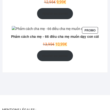
Le
Le
12,95
€
9,99
€
prix
prix
initial
actuel
Ajouter au panier
était :
est :
12,95€.
9,99€.
PRODUIT
PROMO
EN
Phẩm cách cha mẹ - 66 điều cha mẹ muốn dạy con cái
PROMOTI
Le
Le
13,95
€
10,99
€
prix
prix
initial
actuel
Ajouter au panier
était :
est :
13,95€.
10,99€.
MENTIONS LÉGALES :