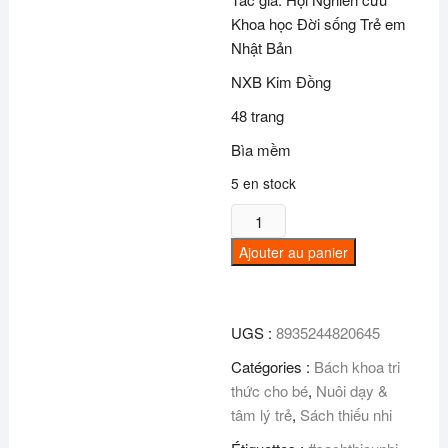
Khoa học Đời sống Trẻ em
Nhật Bản
NXB Kim Đồng
48 trang
Bìa mềm
5 en stock
quantité
de
Ajouter au panier
Cẩm
nang
sinh
UGS :
8935244820645
hoạt
bằng
Catégories :
Bách khoa tri
tranh
thức cho bé
,
Nuôi dạy &
cho
tâm lý trẻ
,
Sách thiếu nhi
bé