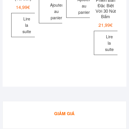
Phiên Bản
Ajouter
au
Đặc Biệt
14,99
€
au
Với 30 Nút
panier
Bấm
panier
Lire
21,99
€
la
suite
Lire
la
suite
GIẢM GIÁ