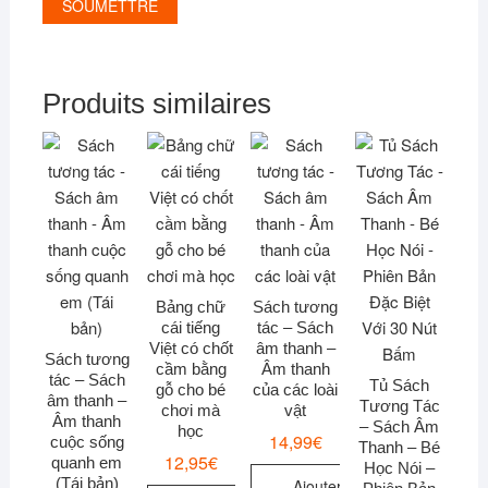
Produits similaires
Bảng chữ
Sách tương
cái tiếng
tác – Sách
Việt có chốt
âm thanh –
Sách tương
cầm bằng
Âm thanh
tác – Sách
Tủ Sách
gỗ cho bé
của các loài
âm thanh –
Tương Tác
chơi mà
vật
Âm thanh
– Sách Âm
học
14,99
€
cuộc sống
Thanh – Bé
12,95
€
quanh em
Học Nói –
(Tái bản)
Ajouter