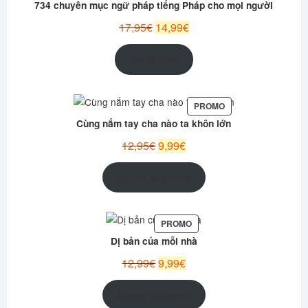
EN
734 chuyên mục ngữ pháp tiếng Pháp cho mọi người
PROMOTI
Le
Le
17,95
€
14,99
€
prix
prix
initial
actuel
Lire la suite
était :
est :
17,95€.
14,99€.
PRODUIT
PROMO
EN
Cùng nắm tay cha nào ta khôn lớn
PROMOTION
Le
Le
12,95
€
9,99
€
prix
prix
initial
actuel
Ajouter au panier
était :
est :
12,95€.
9,99€.
PRODUIT
PROMO
EN
Dị bản của mỗi nhà
PROMOTION
Le
Le
12,99
€
9,99
€
prix
prix
initial
actuel
Ajouter au panier
était :
est :