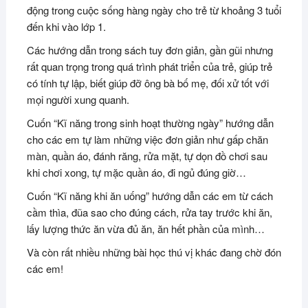
động trong cuộc sống hàng ngày cho trẻ từ khoảng 3 tuổi
đến khi vào lớp 1.
Các hướng dẫn trong sách tuy đơn giản, gần gũi nhưng
rất quan trọng trong quá trình phát triển của trẻ, giúp trẻ
có tính tự lập, biết giúp đỡ ông bà bố mẹ, đối xử tốt với
mọi người xung quanh.
Cuốn “Kĩ năng trong sinh hoạt thường ngày” hướng dẫn
cho các em tự làm những việc đơn giản như gấp chăn
màn, quần áo, đánh răng, rửa mặt, tự dọn đồ chơi sau
khi chơi xong, tự mặc quần áo, đi ngủ đúng giờ…
Cuốn “Kĩ năng khi ăn uống” hướng dẫn các em từ cách
cầm thìa, đũa sao cho đúng cách, rửa tay trước khi ăn,
lấy lượng thức ăn vừa đủ ăn, ăn hết phần của mình…
Và còn rất nhiều những bài học thú vị khác đang chờ đón
các em!