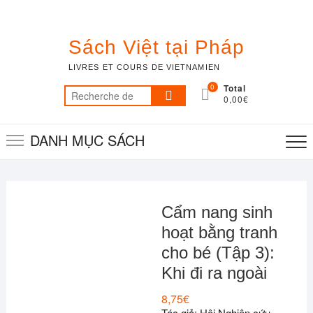
Skip
to
content
Sách Việt tại Pháp
LIVRES ET COURS DE VIETNAMIEN
0
Total
Recherche
0,00€
pour :
DANH MỤC SÁCH
Cẩm nang sinh
hoạt bằng tranh
cho bé (Tập 3):
Khi đi ra ngoài
8,75
€
Tác giả: Hội Nghiên cứu