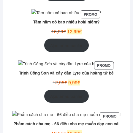
12,99€.
9,99€.
PRODUIT
PROMO
EN
Tám năm có bao nhiêu hoài niệm?
PROMOTION
Le
Le
15,99
€
12,99
€
prix
prix
initial
actuel
Ajouter au panier
était :
est :
15,99€.
12,99€.
PRODUIT
PROMO
EN
Trịnh Công Sơn và cây đàn Lyre của hoàng tử bé
PROMOTION
Le
Le
12,95
€
9,99
€
prix
prix
initial
actuel
Ajouter au panier
était :
est :
12,95€.
9,99€.
PRODUIT
PROMO
EN
Phẩm cách cha mẹ - 66 điều cha mẹ muốn dạy con cái
PROMOT
Le
Le