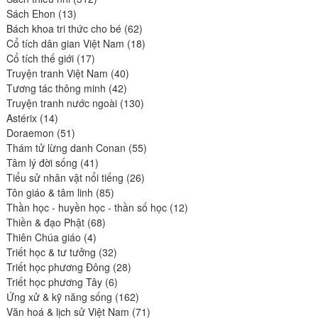
13
produits
Sách Ehon
13
produits
62
Bách khoa tri thức cho bé
62
produits
18
Cổ tích dân gian Việt Nam
18
17
produits
Cổ tích thế giới
17
produits
40
Truyện tranh Việt Nam
40
42
produits
Tương tác thông minh
42
produits
130
Truyện tranh nước ngoài
130
14
produits
Astérix
14
produits
51
Doraemon
51
produits
55
Thám tử lừng danh Conan
55
41
produits
Tâm lý đời sống
41
produits
26
Tiểu sử nhân vật nổi tiếng
26
85
produits
Tôn giáo & tâm linh
85
produits
12
Thần học - huyền học - thần số học
12
68
produits
Thiền & đạo Phật
68
4
produits
Thiên Chúa giáo
4
produits
32
Triết học & tư tưởng
32
produits
28
Triết học phương Đông
28
6
produits
Triết học phương Tây
6
produits
162
Ứng xử & kỹ năng sống
162
produits
71
Văn hoá & lịch sử Việt Nam
71