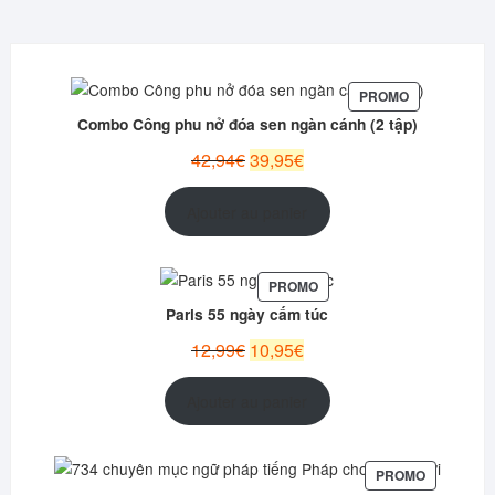
PRODUIT
PROMO
EN
Combo Công phu nở đóa sen ngàn cánh (2 tập)
PROMOTION
Le
Le
42,94
€
39,95
€
prix
prix
initial
actuel
Ajouter au panier
était :
est :
42,94€.
39,95€.
PRODUIT
PROMO
EN
Paris 55 ngày cấm túc
PROMOTION
Le
Le
12,99
€
10,95
€
prix
prix
initial
actuel
Ajouter au panier
était :
est :
12,99€.
10,95€.
PRODUIT
PROMO