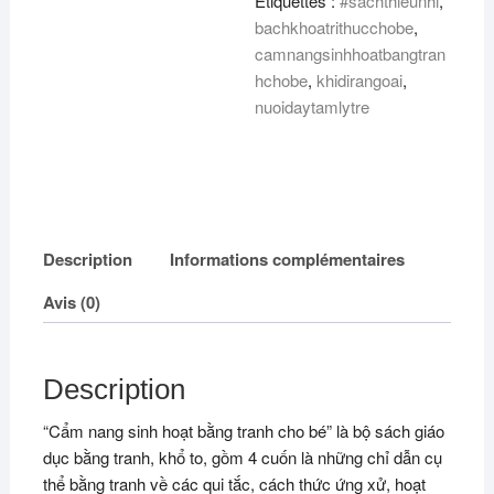
Étiquettes :
#sachthieunhi
,
(Tập
bachkhoatrithucchobe
,
3):
camnangsinhhoatbangtran
Khi
hchobe
,
khidirangoai
,
đi
nuoidaytamlytre
ra
ngoài
Description
Informations complémentaires
Avis (0)
Description
“Cẩm nang sinh hoạt bằng tranh cho bé” là bộ sách giáo
dục bằng tranh, khổ to, gồm 4 cuốn là những chỉ dẫn cụ
thể bằng tranh về các qui tắc, cách thức ứng xử, hoạt