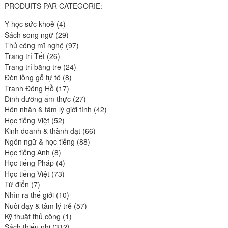
PRODUITS PAR CATEGORIE:
4
Y học sức khoẻ
4
produits
29
Sách song ngữ
29
produits
97
Thủ công mĩ nghệ
97
26
produits
Trang trí Tết
26
produits
24
Trang trí bằng tre
24
8
produits
Đèn lồng gỗ tự tô
8
17
produits
Tranh Đông Hồ
17
produits
27
Dinh dưỡng ẩm thực
27
produits
42
Hôn nhân & tâm lý giới tính
42
52
produits
Học tiếng Việt
52
produits
66
Kinh doanh & thành đạt
66
88
produits
Ngôn ngữ & học tiếng
88
8
produits
Học tiếng Anh
8
produits
4
Học tiếng Pháp
4
73
produits
Học tiếng Việt
73
7
produits
Từ điển
7
produits
10
Nhìn ra thế giới
10
produits
57
Nuôi dạy & tâm lý trẻ
57
1
produits
Kỹ thuật thủ công
1
312
produit
Sách thiếu nhi
312